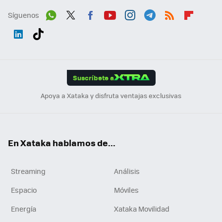
Síguenos
Wh
Twit
Fac
You
Inst
Tele
RSS
Flip
ats
ter
ebo
tub
agr
gra
boa
Link
Tikt
App
ok
e
am
m
rd
edI
ok
Suscríbete a
n
Apoya a Xataka y disfruta ventajas exclusivas
En Xataka hablamos de...
Streaming
Análisis
Espacio
Móviles
Energía
Xataka Movilidad