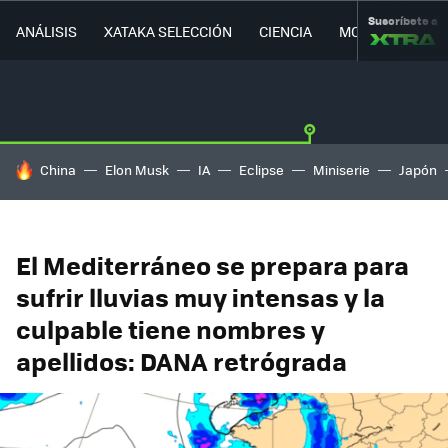
Suscríbete a
ANÁLISIS
XATAKA SELECCIÓN
CIENCIA
MOVILIDAD
HOY SE HABLA DE
China
Elon Musk
IA
Eclipse
Miniserie
Japón
El Mediterráneo se prepara para
sufrir lluvias muy intensas y la
culpable tiene nombres y
apellidos: DANA retrógrada