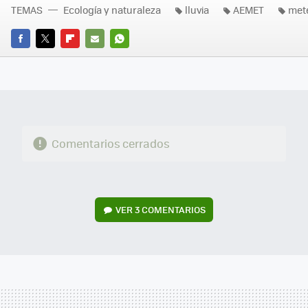
TEMAS
Ecología y naturaleza
lluvia
AEMET
met
FACEBOOK
TWITTER
FLIPBOARD
E-
WHATSAPP
MAIL
Comentarios cerrados
VER
3 COMENTARIOS