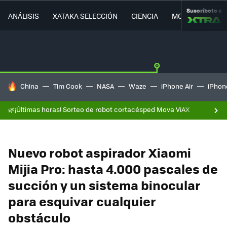
Suscríbete a
ANÁLISIS
XATAKA SELECCIÓN
CIENCIA
MOVILIDAD
HOY SE HABLA DE
China
Tim Cook
NASA
Waze
iPhone Air
iPhone
🌿¡Últimas horas! Sorteo de robot cortacésped Mova ViAX
Nuevo robot aspirador Xiaomi
Mijia Pro: hasta 4.000 pascales de
succión y un sistema binocular
para esquivar cualquier
obstáculo