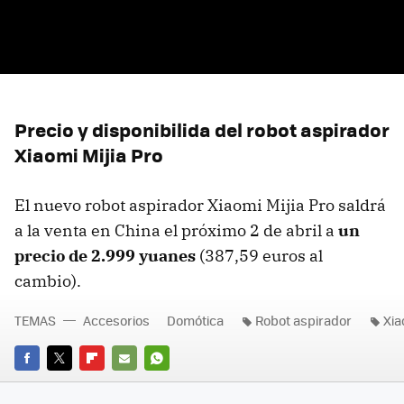
Precio y disponibilida del robot aspirador
Xiaomi Mijia Pro
El nuevo robot aspirador Xiaomi Mijia Pro saldrá
a la venta en China el próximo 2 de abril a
un
precio de 2.999 yuanes
(387,59 euros al
cambio).
TEMAS
Accesorios
Domótica
Robot aspirador
Xia
FACEBOOK
TWITTER
FLIPBOARD
E-
WHATSAPP