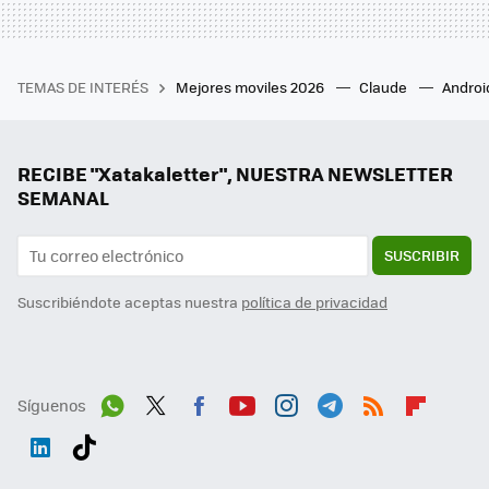
TEMAS DE INTERÉS
Mejores moviles 2026
Claude
Androi
RECIBE "Xatakaletter", NUESTRA NEWSLETTER
SEMANAL
SUSCRIBIR
Suscribiéndote aceptas nuestra
política de privacidad
Síguenos
Wh
Twit
Fac
You
Inst
Tele
RSS
Flip
ats
ter
ebo
tub
agr
gra
boa
Link
Tikt