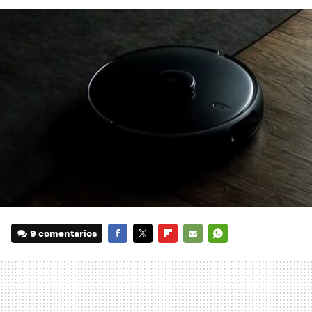
9 comentarios
FACEBOOK
TWITTER
FLIPBOARD
E-
WHATSAPP
MAIL