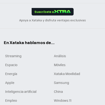
App
ok
e
am
m
rd
edI
ok
Suscríbete a
n
Apoya a Xataka y disfruta ventajas exclusivas
En Xataka hablamos de...
Streaming
Análisis
Espacio
Móviles
Energía
Xataka Movilidad
Apple
Samsung
Inteligencia artificial
China
Empleo
Windows 11