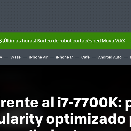
🌿¡Últimas horas! Sorteo de robot cortacésped Mova ViAX
A
Waze
iPhone Air
iPhone 17
Café
Android Auto
rente al i7-7700K:
ularity optimizado