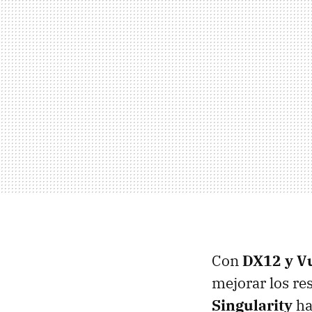
Con
DX12 y V
mejorar los re
Singularity
ha