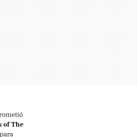
prometió
 of The
para