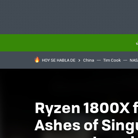
HOY SE HABLA DE
China
Tim Cook
NAS
Ryzen 1800X f
Ashes of Sing