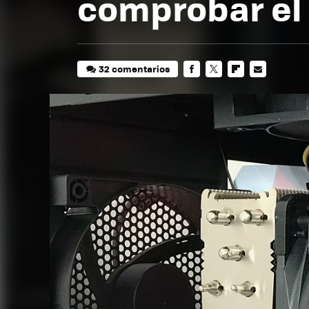
comprobar el
32 comentarios
FACEBOOK
TWITTER
FLIPBOARD
E-
MAIL