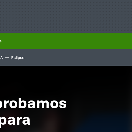
IA
Eclipse
 probamos
 para