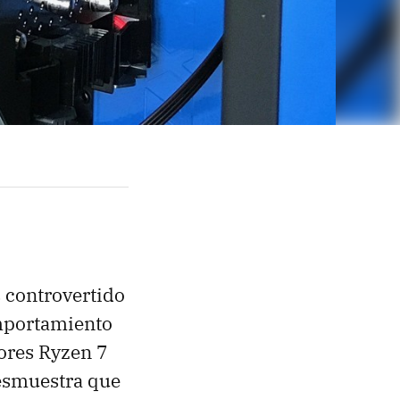
 controvertido
mportamiento
ores Ryzen 7
desmuestra que