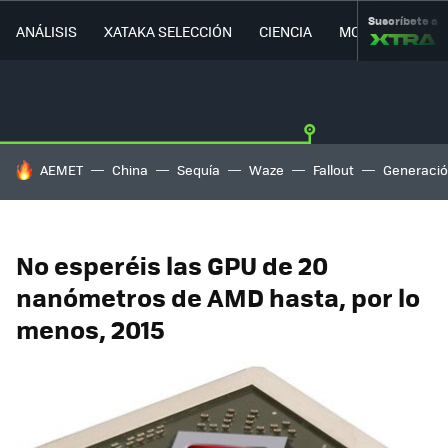
Suscríbete a
ANÁLISIS
XATAKA SELECCIÓN
CIENCIA
MOVILIDAD
HOY SE HABLA DE
AEMET
China
Sequía
Waze
Fallout
Generació
No esperéis las GPU de 20
nanómetros de AMD hasta, por lo
menos, 2015