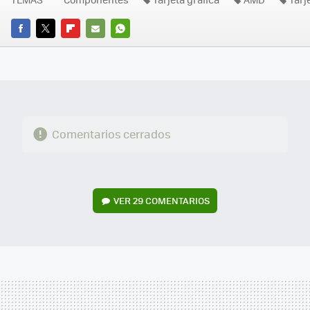
FACEBOOK
TWITTER
FLIPBOARD
E-
WHATSAPP
MAIL
Comentarios cerrados
VER
29 COMENTARIOS