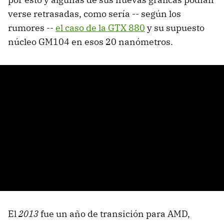
verse retrasadas, como sería -- según los
rumores --
el caso de la GTX 880
y su supuesto
núcleo GM104 en esos 20 nanómetros.
El
2013
fue un año de transición para AMD,