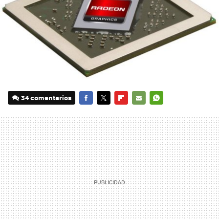
34 comentarios
FACEBOOK
TWITTER
FLIPBOARD
E-
WHATSAPP
MAIL