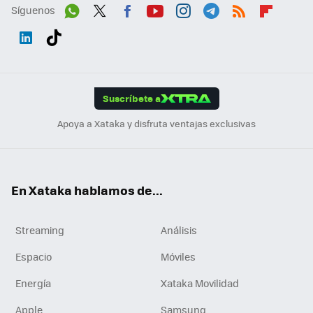
Síguenos
Wh
Twit
Fac
You
Inst
Tele
RSS
Flip
ats
ter
ebo
tub
agr
gra
boa
Link
Tikt
App
ok
e
am
m
rd
edI
ok
Suscríbete a
n
Apoya a Xataka y disfruta ventajas exclusivas
En Xataka hablamos de...
Streaming
Análisis
Espacio
Móviles
Energía
Xataka Movilidad
Apple
Samsung