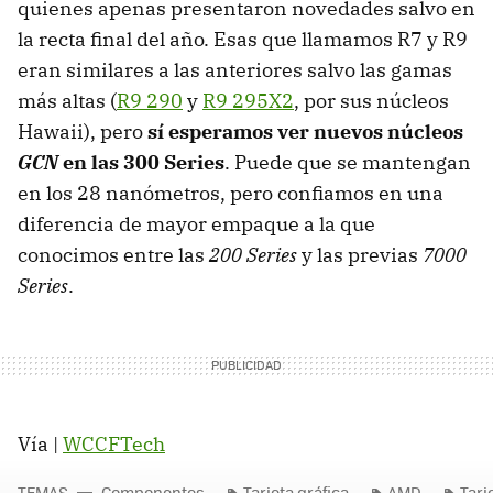
quienes apenas presentaron novedades salvo en
la recta final del año. Esas que llamamos R7 y R9
eran similares a las anteriores salvo las gamas
más altas (
R9 290
y
R9 295X2
, por sus núcleos
Hawaii), pero
sí esperamos ver nuevos núcleos
GCN
en las 300 Series
. Puede que se mantengan
en los 28 nanómetros, pero confiamos en una
diferencia de mayor empaque a la que
conocimos entre las
200 Series
y las previas
7000
Series
.
Vía |
WCCFTech
TEMAS
Componentes
Tarjeta gráfica
AMD
Tarj