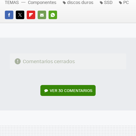
TEMAS
Componentes
discos duros
SSD
PC
FACEBOOK
TWITTER
FLIPBOARD
E-
WHATSAPP
MAIL
Comentarios cerrados
VER
30 COMENTARIOS