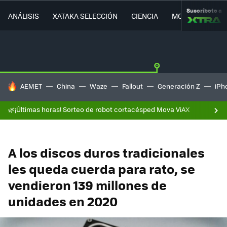
Suscríbete a
ANÁLISIS
XATAKA SELECCIÓN
CIENCIA
MOVILIDAD
HOY SE HABLA DE
AEMET
China
Waze
Fallout
Generación Z
iPh
🌿¡Últimas horas! Sorteo de robot cortacésped Mova ViAX
A los discos duros tradicionales
les queda cuerda para rato, se
vendieron 139 millones de
unidades en 2020