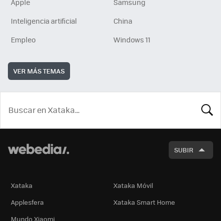
Apple
Samsung
Inteligencia artificial
China
Empleo
Windows 11
VER MÁS TEMAS
BUSCA
SUBIR
Xataka
Xataka Móvil
Applesfera
Xataka Smart Home
Mundo Xiaomi