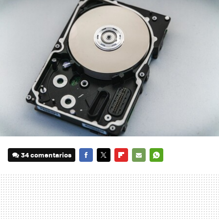
34 comentarios
FACEBOOK
TWITTER
FLIPBOARD
E-
WHATSAPP
MAIL