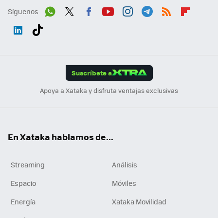
Síguenos
Wh
Twit
Fac
You
Inst
Tele
RSS
Flip
ats
ter
ebo
tub
agr
gra
boa
Link
Tikt
App
ok
e
am
m
rd
edI
ok
Suscríbete a
n
Apoya a Xataka y disfruta ventajas exclusivas
En Xataka hablamos de...
Streaming
Análisis
Espacio
Móviles
Energía
Xataka Movilidad