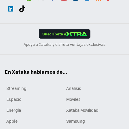
Wh
Twit
Fac
You
Inst
Tele
RSS
Flip
ats
ter
ebo
tub
agr
gra
boa
Link
Tikt
App
ok
e
am
m
rd
edI
ok
Suscríbete a
n
Apoya a Xataka y disfruta ventajas exclusivas
En Xataka hablamos de...
Streaming
Análisis
Espacio
Móviles
Energía
Xataka Movilidad
Apple
Samsung