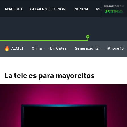
Suscríbete a
ANÁLISIS
XATAKA SELECCIÓN
CIENCIA
MOVILIDAD
HOY SE HABLA DE
AEMET
China
Bill Gates
Generación Z
iPhone 18
La tele es para mayorcitos