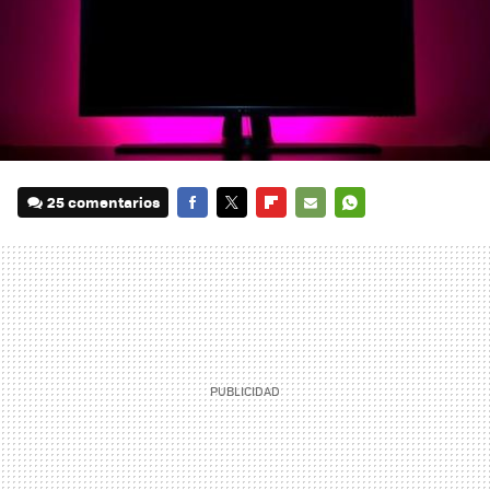
25 comentarios
FACEBOOK
TWITTER
FLIPBOARD
E-
WHATSAPP
MAIL