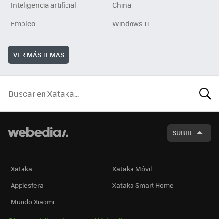
Inteligencia artificial
China
Empleo
Windows 11
VER MÁS TEMAS
BUSCA
SUBIR
Xataka
Xataka Móvil
Applesfera
Xataka Smart Home
Mundo Xiaomi