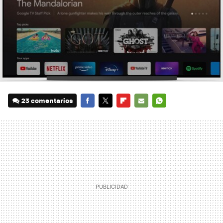
23 comentarios
FACEBOOK
TWITTER
FLIPBOARD
E-
WHATSAPP
MAIL