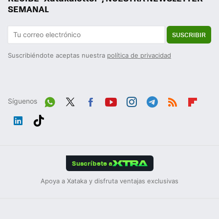
SEMANAL
SUSCRIBIR
Suscribiéndote aceptas nuestra
política de privacidad
Síguenos
Wh
Twit
Fac
You
Inst
Tele
RSS
Flip
ats
ter
ebo
tub
agr
gra
boa
Link
Tikt
App
ok
e
am
m
rd
edIn
ok
Suscríbete a
Apoya a Xataka y disfruta ventajas exclusivas