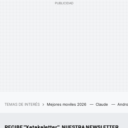
TEMAS DE INTERÉS
Mejores moviles 2026
Claude
Andro
RECIBE "Xatakaletter", NUESTRA NEWSLETTER