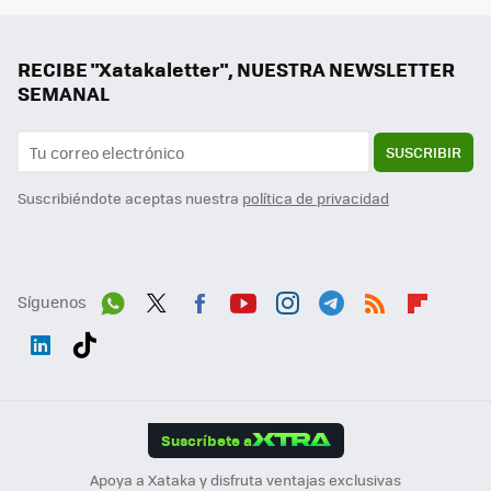
RECIBE "Xatakaletter", NUESTRA NEWSLETTER
SEMANAL
SUSCRIBIR
Suscribiéndote aceptas nuestra
política de privacidad
Síguenos
Wh
Twit
Fac
You
Inst
Tele
RSS
Flip
ats
ter
ebo
tub
agr
gra
boa
Link
Tikt
App
ok
e
am
m
rd
edI
ok
Suscríbete a
n
Apoya a Xataka y disfruta ventajas exclusivas