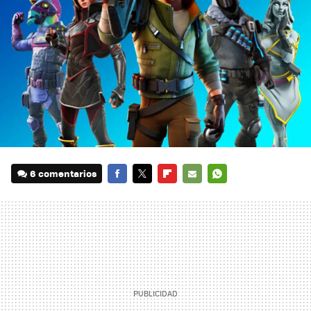
6 comentarios
FACEBOOK
TWITTER
FLIPBOARD
E-
WHATSAPP
MAIL