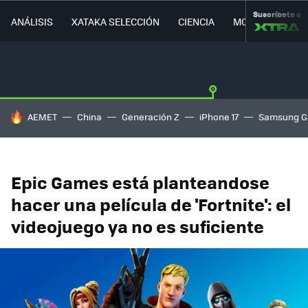
Suscríbete a
ANÁLISIS
XATAKA SELECCIÓN
CIENCIA
MOVILIDAD
HOY SE HABLA DE
AEMET
China
Generación Z
iPhone 17
Samsung G
Epic Games está planteandose
hacer una película de 'Fortnite': el
videojuego ya no es suficiente