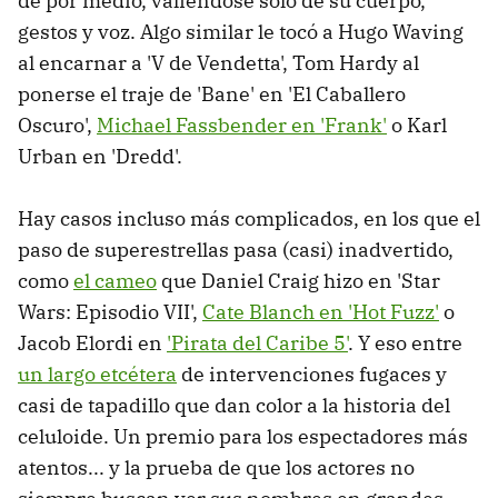
de por medio, valiéndose solo de su cuerpo,
gestos y voz. Algo similar le tocó a Hugo Waving
al encarnar a 'V de Vendetta', Tom Hardy al
ponerse el traje de 'Bane' en 'El Caballero
Oscuro',
Michael Fassbender en 'Frank'
o Karl
Urban en 'Dredd'.
Hay casos incluso más complicados, en los que el
paso de superestrellas pasa (casi) inadvertido,
como
el cameo
que Daniel Craig hizo en 'Star
Wars: Episodio VII',
Cate Blanch en 'Hot Fuzz'
o
Jacob Elordi en
'Pirata del Caribe 5'
. Y eso entre
un largo etcétera
de intervenciones fugaces y
casi de tapadillo que dan color a la historia del
celuloide. Un premio para los espectadores más
atentos... y la prueba de que los actores no