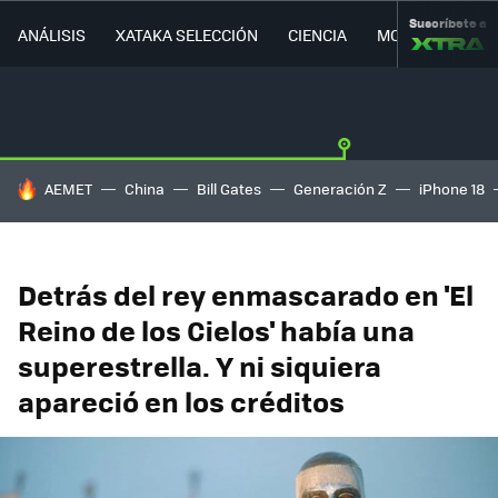
Suscríbete a
ANÁLISIS
XATAKA SELECCIÓN
CIENCIA
MOVILIDAD
HOY SE HABLA DE
AEMET
China
Bill Gates
Generación Z
iPhone 18
Detrás del rey enmascarado en 'El
Reino de los Cielos' había una
superestrella. Y ni siquiera
apareció en los créditos