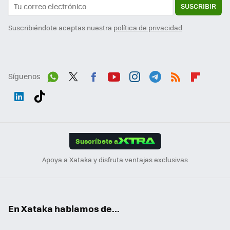
SUSCRIBIR
Suscribiéndote aceptas nuestra
política de privacidad
Síguenos
Wh
Twit
Fac
You
Inst
Tele
RSS
Flip
ats
ter
ebo
tub
agr
gra
boa
Link
Tikt
App
ok
e
am
m
rd
edI
ok
Suscríbete a
n
Apoya a Xataka y disfruta ventajas exclusivas
En Xataka hablamos de...