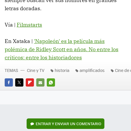
siempre buscan ver sus nombres en grandes
letras doradas.
Vía |
Filmstarts
En Xataka |
'Napoleón' es la película más
polémica de Ridley Scott en años. No entre los
críticos: entre los historiadores
TEMAS
Cine y TV
historia
amplificados
Cine de 
FACEBOOK
TWITTER
FLIPBOARD
E-
WHATSAPP
MAIL
ENTRAR Y ENVIAR UN COMENTARIO