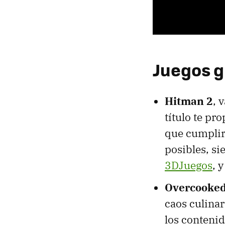
Juegos g
Hitman 2
, 
título te pr
que cumplir
posibles, si
3DJuegos
, 
Overcooked:
caos culinar
los contenid