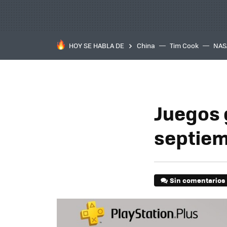
HOY SE HABLA DE
China
Tim Cook
NAS
Juegos 
septiem
Sin comentarios