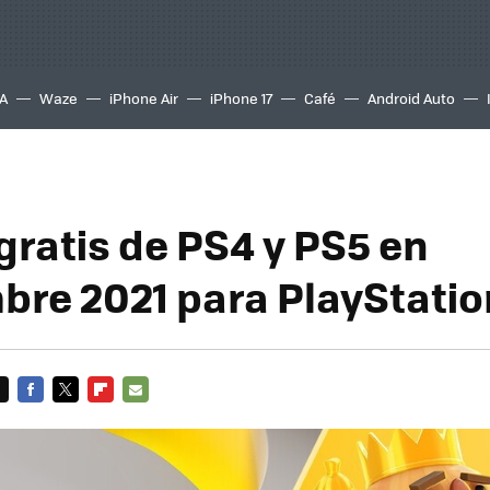
A
Waze
iPhone Air
iPhone 17
Café
Android Auto
gratis de PS4 y PS5 en
bre 2021 para PlayStatio
FACEBOOK
TWITTER
FLIPBOARD
E-
MAIL