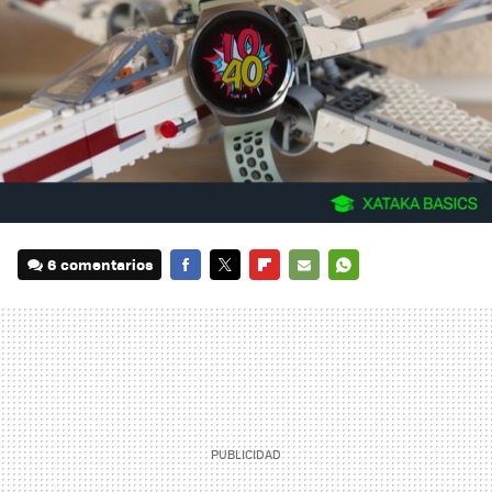
6 comentarios
FACEBOOK
TWITTER
FLIPBOARD
E-
WHATSAPP
MAIL