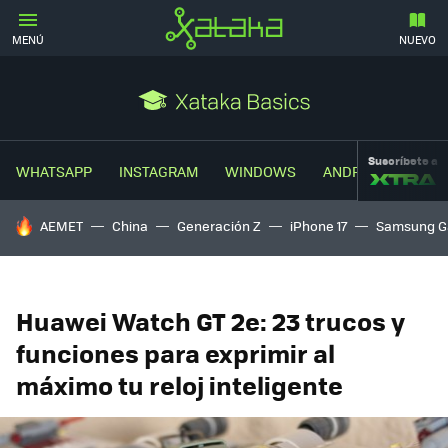
MENÚ
NUEVO
Suscríbete a
WHATSAPP
INSTAGRAM
WINDOWS
ANDROID
TRUC
HOY SE HABLA DE
AEMET
China
Generación Z
iPhone 17
Samsung G
Huawei Watch GT 2e: 23 trucos y
funciones para exprimir al
máximo tu reloj inteligente