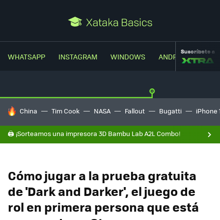
Suscríbete a
WHATSAPP
INSTAGRAM
WINDOWS
ANDROID
TRUC
HOY SE HABLA DE
China
Tim Cook
NASA
Fallout
Bugatti
iPhone 
🖨️ ¡Sorteamos una impresora 3D Bambu Lab A2L Combo!
Cómo jugar a la prueba gratuita
de 'Dark and Darker', el juego de
rol en primera persona que está