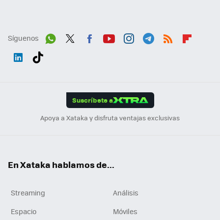
Síguenos
Wh
Twit
Fac
You
Inst
Tele
RSS
Flip
ats
ter
ebo
tub
agr
gra
boa
Link
Tikt
App
ok
e
am
m
rd
edI
ok
Suscríbete a
n
Apoya a Xataka y disfruta ventajas exclusivas
En Xataka hablamos de...
Streaming
Análisis
Espacio
Móviles