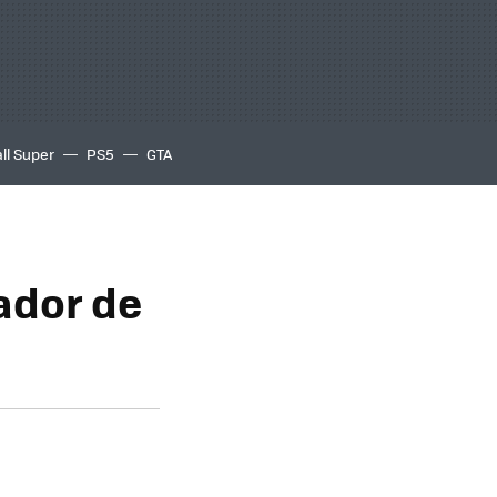
ll Super
PS5
GTA
ador de