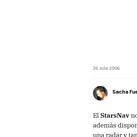
MAIL
26 Julio 2006
Sacha Fu
El
StarsNav
no
además dispon
una radar y ta