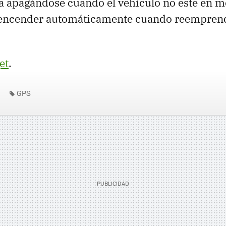
a apagándose cuando el vehículo no esté en 
 encender automáticamente cuando reempren
et
.
GPS