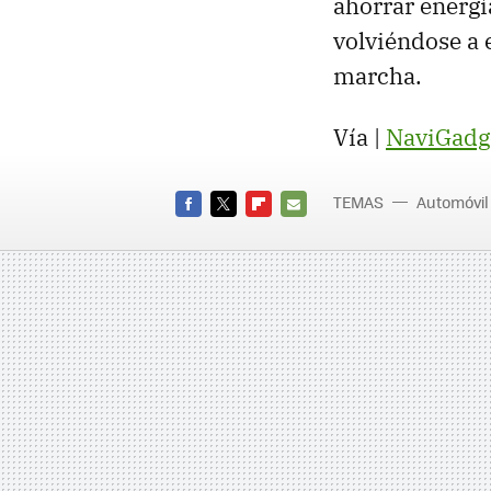
ahorrar energí
volviéndose a
marcha.
Vía |
NaviGadg
TEMAS
Automóvil
FACEBOOK
TWITTER
FLIPBOARD
E-
MAIL