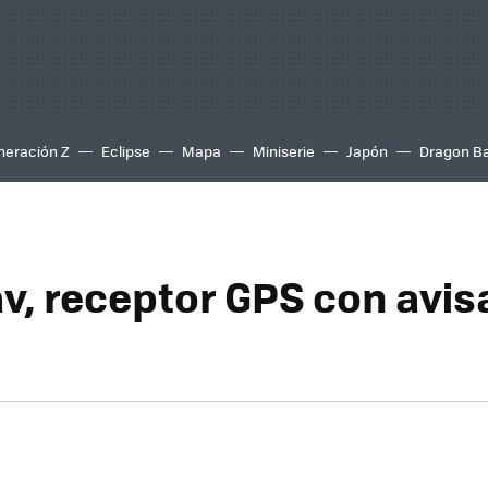
neración Z
Eclipse
Mapa
Miniserie
Japón
Dragon Ba
v, receptor GPS con avis