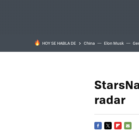
HOY SE HABLA DE
China
Elon Musk
Ge
StarsNa
radar
FACEBOOK
TWITTER
FLIPBOARD
E-