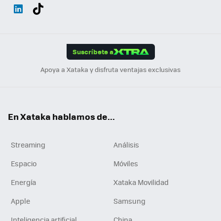
Wh
Twit
Fac
You
Inst
Tele
RSS
Flip
ats
ter
ebo
tub
agr
gra
boa
Link
Tikt
App
ok
e
am
m
rd
edI
ok
Suscríbete a
n
Apoya a Xataka y disfruta ventajas exclusivas
En Xataka hablamos de...
Streaming
Análisis
Espacio
Móviles
Energía
Xataka Movilidad
Apple
Samsung
Inteligencia artificial
China