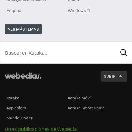
Empleo
Windows 11
VER MÁS TEMAS
BUSCA
SUBIR
Xataka
Xataka Móvil
Applesfera
Xataka Smart Home
Mundo Xiaomi
Otras publicaciones de Webedia