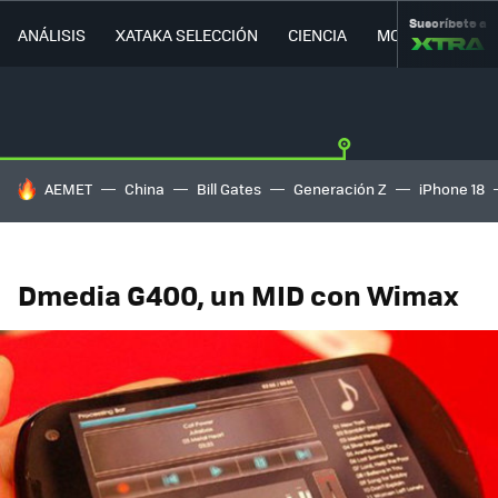
Suscríbete a
ANÁLISIS
XATAKA SELECCIÓN
CIENCIA
MOVILIDAD
HOY SE HABLA DE
AEMET
China
Bill Gates
Generación Z
iPhone 18
Dmedia G400, un MID con Wimax