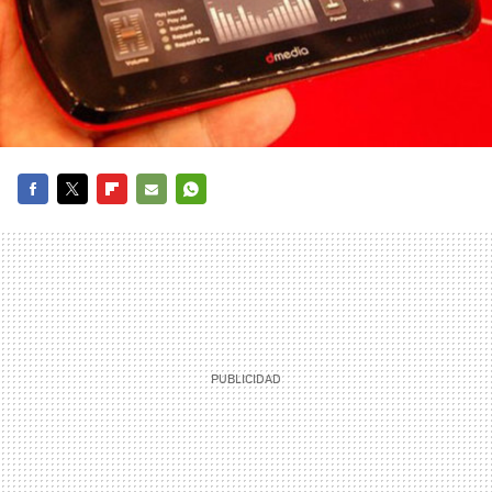
FACEBOOK
TWITTER
FLIPBOARD
E-
WHATSAPP
MAIL