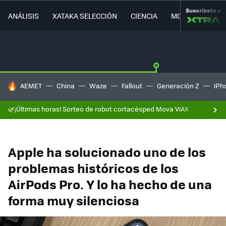
Suscríbete a
ANÁLISIS
XATAKA SELECCIÓN
CIENCIA
MOVILIDAD
HOY SE HABLA DE
AEMET
China
Waze
Fallout
Generación Z
iPh
🌿¡Últimas horas! Sorteo de robot cortacésped Mova ViAX
Apple ha solucionado uno de los
problemas históricos de los
AirPods Pro. Y lo ha hecho de una
forma muy silenciosa