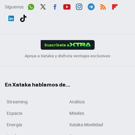
Síguenos
Wh
Twit
Fac
You
Inst
Tele
RSS
Flip
ats
ter
ebo
tub
agr
gra
boa
Link
Tikt
App
ok
e
am
m
rd
edI
ok
Suscríbete a
n
Apoya a Xataka y disfruta ventajas exclusivas
En Xataka hablamos de...
Streaming
Análisis
Espacio
Móviles
Energía
Xataka Movilidad