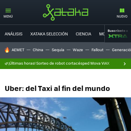
MENÚ
NUEVO
Suscríbete a
ANÁLISIS
XATAKA SELECCIÓN
CIENCIA
MOVILIDAD
HOY SE HABLA DE
AEMET
China
Sequía
Waze
Fallout
Generació
🌿¡Últimas horas! Sorteo de robot cortacésped Mova ViAX
Uber: del Taxi al fin del mundo