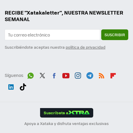
RECIBE "Xatakaletter", NUESTRA NEWSLETTER
SEMANAL
SUSCRIBIR
Suscribiéndote aceptas nuestra
política de privacidad
Síguenos
Wh
Twit
Fac
You
Inst
Tele
RSS
Flip
ats
ter
ebo
tub
agr
gra
boa
Link
Tikt
App
ok
e
am
m
rd
edI
ok
Suscríbete a
n
Apoya a Xataka y disfruta ventajas exclusivas