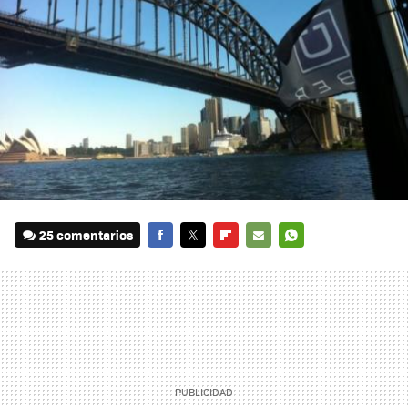
25 comentarios
FACEBOOK
TWITTER
FLIPBOARD
E-
WHATSAPP
MAIL