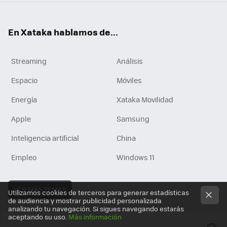
En Xataka hablamos de...
Streaming
Análisis
Espacio
Móviles
Energía
Xataka Movilidad
Apple
Samsung
Inteligencia artificial
China
Empleo
Windows 11
VER MÁS TEMAS
Utilizamos cookies de terceros para generar estadísticas
de audiencia y mostrar publicidad personalizada
analizando tu navegación. Si sigues navegando estarás
aceptando su uso.
Más información