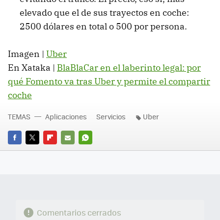
elevado que el de sus trayectos en coche:
2500 dólares en total o 500 por persona.
Imagen |
Uber
En Xataka |
BlaBlaCar en el laberinto legal: por
qué Fomento va tras Uber y permite el compartir
coche
TEMAS
Aplicaciones
Servicios
Uber
FACEBOOK
TWITTER
FLIPBOARD
E-
WHATSAPP
MAIL
Comentarios cerrados