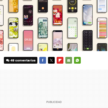
49 comentarios
FACEBOOK
TWITTER
FLIPBOARD
E-
WHATSAPP
MAIL