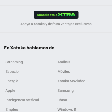
App
ok
e
am
m
rd
edI
ok
Suscríbete a
n
Apoya a Xataka y disfruta ventajas exclusivas
En Xataka hablamos de...
Streaming
Análisis
Espacio
Móviles
Energía
Xataka Movilidad
Apple
Samsung
Inteligencia artificial
China
Empleo
Windows 11