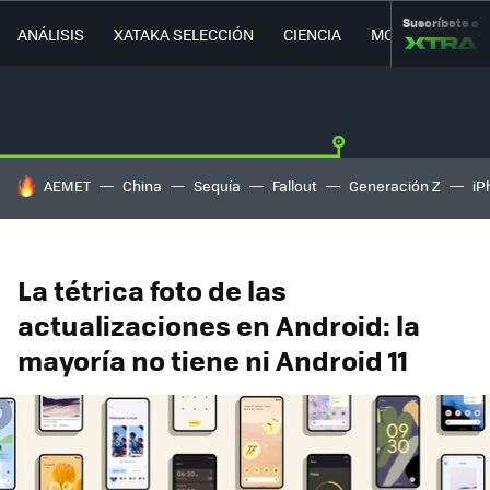
Suscríbete a
ANÁLISIS
XATAKA SELECCIÓN
CIENCIA
MOVILIDAD
HOY SE HABLA DE
AEMET
China
Sequía
Fallout
Generación Z
iP
La tétrica foto de las
actualizaciones en Android: la
mayoría no tiene ni Android 11