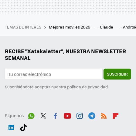
TEMAS DE INTERÉS
Mejores moviles 2026
Claude
Androi
RECIBE "Xatakaletter", NUESTRA NEWSLETTER
SEMANAL
SUSCRIBIR
Suscribiéndote aceptas nuestra
política de privacidad
Síguenos
Wh
Twit
Fac
You
Inst
Tele
RSS
Flip
ats
ter
ebo
tub
agr
gra
boa
Link
Tikt