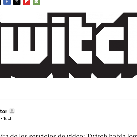
FACEBOOK
TWITTER
FLIPBOARD
E-
MAIL
tor
 - Tech
nita de los servicios de vídeo: Twitch había lo