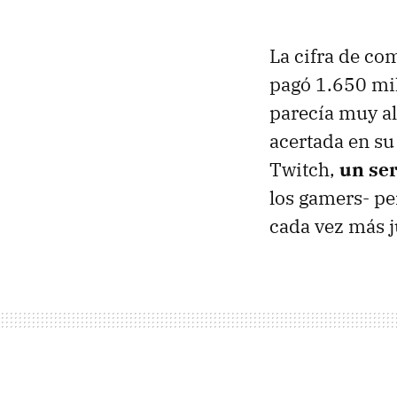
La cifra de co
pagó 1.650 mil
parecía muy a
acertada en su
Twitch,
un ser
los gamers- pe
cada vez más j