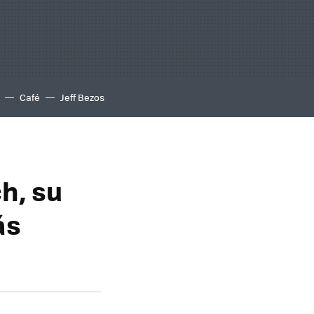
Café
Jeff Bezos
h, su
ás