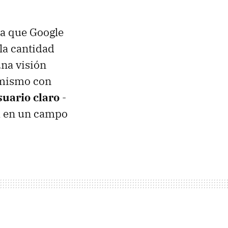
ta que Google
la cantidad
na visión
 mismo con
uario claro
-
ta en un campo