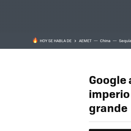
HOY SE HABLA DE
AEMET
China
Sequí
Google 
imperio
grande