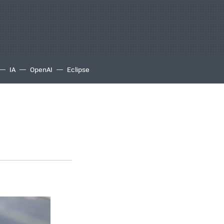
IA
OpenAI
Eclipse