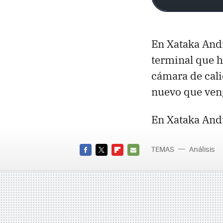
En Xataka And
terminal que h
cámara de cali
nuevo que ven
En Xataka And
TEMAS
Análisis
FACEBOOK
TWITTER
FLIPBOARD
E-
MAIL