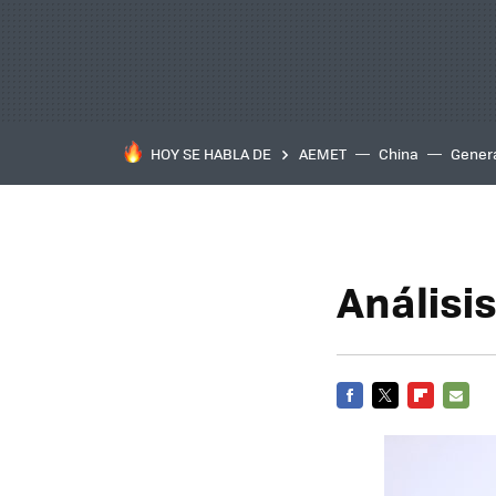
HOY SE HABLA DE
AEMET
China
Gener
Análisis
FACEBOOK
TWITTER
FLIPBOARD
E-
MAIL