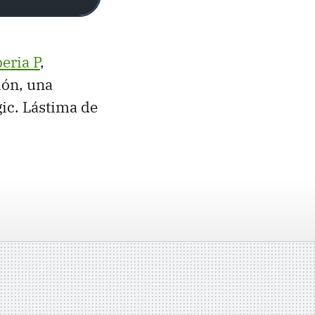
eria P
,
ión, una
gic. Lástima de