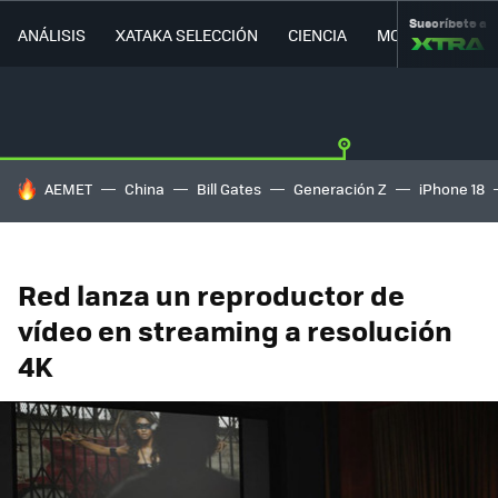
Suscríbete a
ANÁLISIS
XATAKA SELECCIÓN
CIENCIA
MOVILIDAD
HOY SE HABLA DE
AEMET
China
Bill Gates
Generación Z
iPhone 18
Red lanza un reproductor de
vídeo en streaming a resolución
4K