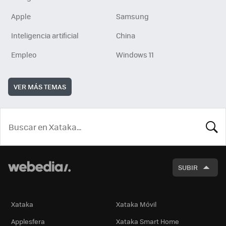
Apple
Samsung
Inteligencia artificial
China
Empleo
Windows 11
VER MÁS TEMAS
BUSCA
SUBIR
Xataka
Xataka Móvil
Applesfera
Xataka Smart Home