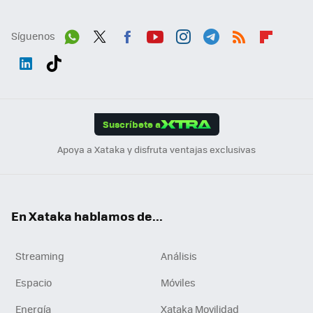
Síguenos
Wh
Twit
Fac
You
Inst
Tele
RSS
Flip
ats
ter
ebo
tub
agr
gra
boa
Link
Tikt
App
ok
e
am
m
rd
edI
ok
Suscríbete a
n
Apoya a Xataka y disfruta ventajas exclusivas
En Xataka hablamos de...
Streaming
Análisis
Espacio
Móviles
Energía
Xataka Movilidad