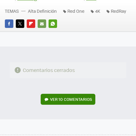
TEMAS
Alta Definición
Red One
4K
RedRay
FACEBOOK
TWITTER
FLIPBOARD
E-
WHATSAPP
MAIL
Comentarios cerrados
VER
10 COMENTARIOS