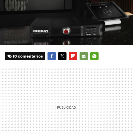
10 comentarios
FACEBOOK
TWITTER
FLIPBOARD
E-
WHATSAPP
MAIL