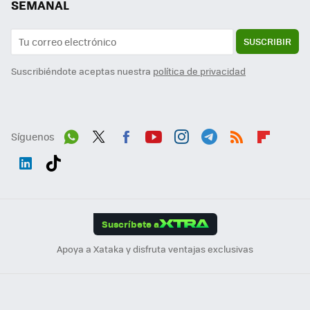
SEMANAL
SUSCRIBIR
Suscribiéndote aceptas nuestra
política de privacidad
Síguenos
Wh
Twit
Fac
You
Inst
Tele
RSS
Flip
ats
ter
ebo
tub
agr
gra
boa
Link
Tikt
App
ok
e
am
m
rd
edI
ok
Suscríbete a
n
Apoya a Xataka y disfruta ventajas exclusivas