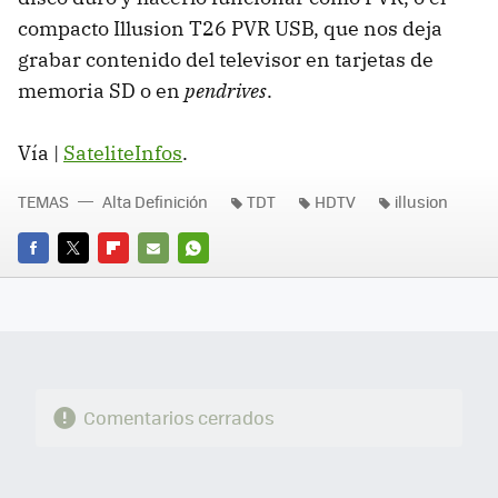
compacto Illusion T26
PVR
USB
, que nos deja
grabar contenido del televisor en tarjetas de
memoria SD o en
pendrives
.
Vía |
SateliteInfos
.
TEMAS
Alta Definición
TDT
HDTV
illusion
FACEBOOK
TWITTER
FLIPBOARD
E-
WHATSAPP
MAIL
Comentarios cerrados