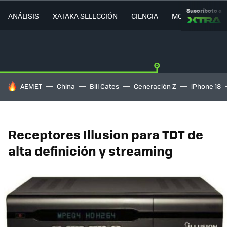
Suscríbete a
ANÁLISIS
XATAKA SELECCIÓN
CIENCIA
MOVILIDAD
HOY SE HABLA DE
AEMET
China
Bill Gates
Generación Z
iPhone 18
Receptores Illusion para TDT de
alta definición y streaming