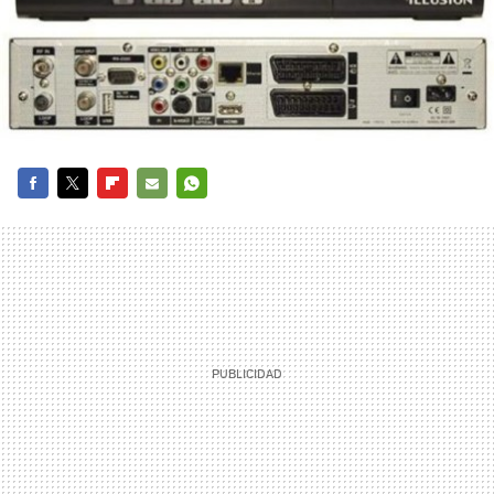
FACEBOOK
TWITTER
FLIPBOARD
E-
WHATSAPP
MAIL