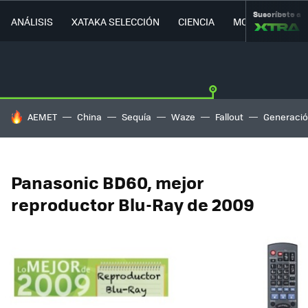
Suscríbete a
ANÁLISIS
XATAKA SELECCIÓN
CIENCIA
MOVILIDAD
HOY SE HABLA DE
AEMET
China
Sequía
Waze
Fallout
Generació
Panasonic BD60, mejor
reproductor Blu-Ray de 2009