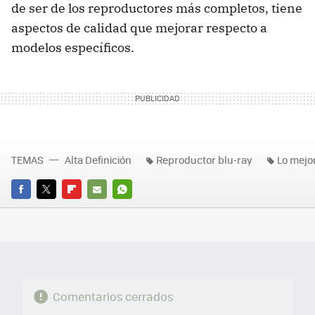
de ser de los reproductores más completos, tiene
aspectos de calidad que mejorar respecto a
modelos específicos.
TEMAS
Alta Definición
Reproductor blu-ray
Lo mejo
FACEBOOK
TWITTER
FLIPBOARD
E-
WHATSAPP
MAIL
Comentarios cerrados