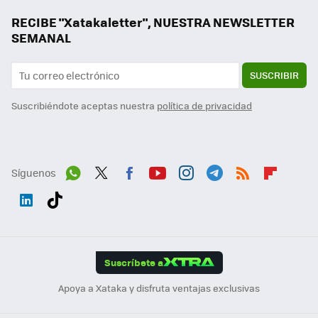
RECIBE "Xatakaletter", NUESTRA NEWSLETTER
SEMANAL
SUSCRIBIR
Suscribiéndote aceptas nuestra
política de privacidad
Síguenos
Wh
Twit
Fac
You
Inst
Tele
RSS
Flip
ats
ter
ebo
tub
agr
gra
boa
Link
Tikt
App
ok
e
am
m
rd
edI
ok
Suscríbete a
n
Apoya a Xataka y disfruta ventajas exclusivas