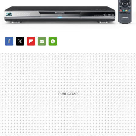
FACEBOOK
TWITTER
FLIPBOARD
E-
WHATSAPP
MAIL