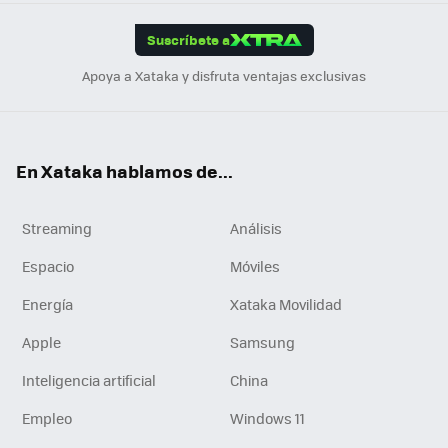
App
ok
e
am
m
rd
edI
ok
Suscríbete a
n
Apoya a Xataka y disfruta ventajas exclusivas
En Xataka hablamos de...
Streaming
Análisis
Espacio
Móviles
Energía
Xataka Movilidad
Apple
Samsung
Inteligencia artificial
China
Empleo
Windows 11