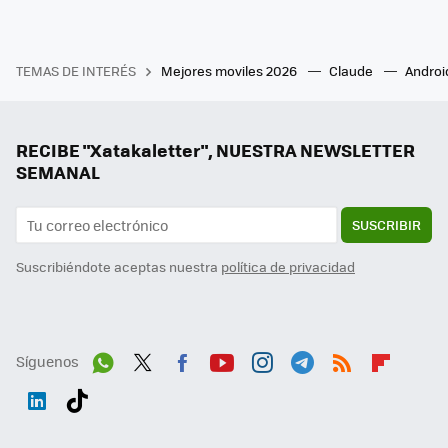
TEMAS DE INTERÉS
Mejores moviles 2026
Claude
Androi
RECIBE "Xatakaletter", NUESTRA NEWSLETTER
SEMANAL
SUSCRIBIR
Suscribiéndote aceptas nuestra
política de privacidad
Síguenos
Wh
Twit
Fac
You
Inst
Tele
RSS
Flip
ats
ter
ebo
tub
agr
gra
boa
Link
Tikt