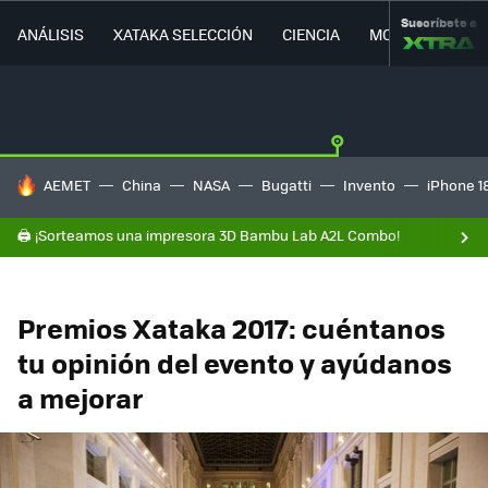
Suscríbete a
ANÁLISIS
XATAKA SELECCIÓN
CIENCIA
MOVILIDAD
HOY SE HABLA DE
AEMET
China
NASA
Bugatti
Invento
iPhone 1
🖨️ ¡Sorteamos una impresora 3D Bambu Lab A2L Combo!
Premios Xataka 2017: cuéntanos
tu opinión del evento y ayúdanos
a mejorar