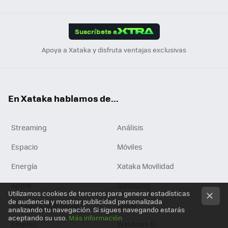
Link
Tikt
App
ok
e
am
m
rd
edI
ok
Suscríbete a
n
Apoya a Xataka y disfruta ventajas exclusivas
En Xataka hablamos de...
Streaming
Análisis
Espacio
Móviles
Energía
Xataka Movilidad
Apple
Samsung
Utilizamos cookies de terceros para generar estadísticas
de audiencia y mostrar publicidad personalizada
Inteligencia artificial
China
analizando tu navegación. Si sigues navegando estarás
aceptando su uso.
Más información
Empleo
Windows 11