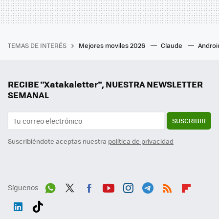
TEMAS DE INTERÉS
Mejores moviles 2026
Claude
Androi
RECIBE "Xatakaletter", NUESTRA NEWSLETTER
SEMANAL
SUSCRIBIR
Suscribiéndote aceptas nuestra
política de privacidad
Síguenos
Wh
Twit
Fac
You
Inst
Tele
RSS
Flip
ats
ter
ebo
tub
agr
gra
boa