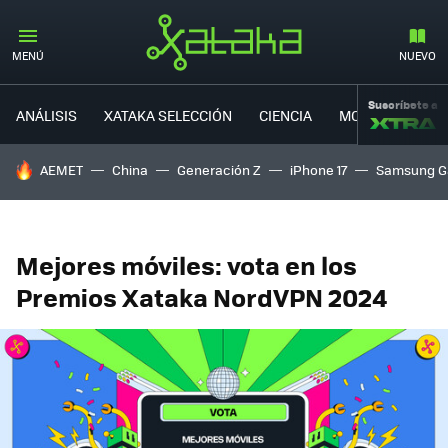
MENÚ
NUEVO
Suscríbete a
ANÁLISIS
XATAKA SELECCIÓN
CIENCIA
MOVILIDAD
HOY SE HABLA DE
AEMET
China
Generación Z
iPhone 17
Samsung G
Mejores móviles: vota en los
Premios Xataka NordVPN 2024