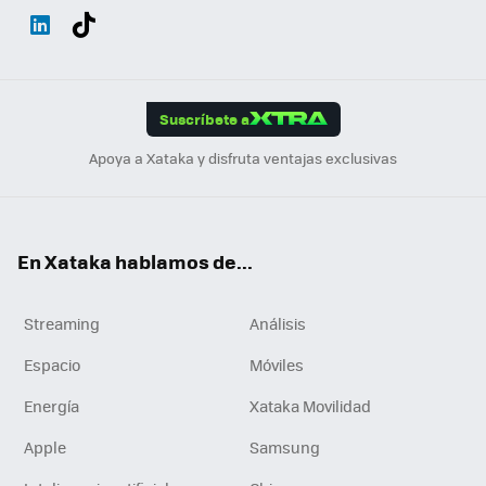
Wh
Twit
Fac
You
Inst
Tele
RSS
Flip
ats
ter
ebo
tub
agr
gra
boa
Link
Tikt
App
ok
e
am
m
rd
edI
ok
Suscríbete a
n
Apoya a Xataka y disfruta ventajas exclusivas
En Xataka hablamos de...
Streaming
Análisis
Espacio
Móviles
Energía
Xataka Movilidad
Apple
Samsung