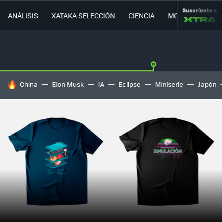
Suscríbete a
ANÁLISIS
XATAKA SELECCIÓN
CIENCIA
MOVILIDAD
HOY SE HABLA DE
China
Elon Musk
IA
Eclipse
Miniserie
Japón