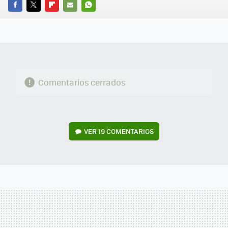
FACEBOOK
TWITTER
FLIPBOARD
E-
WHATSAPP
MAIL
Comentarios cerrados
VER
19 COMENTARIOS