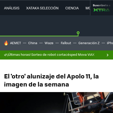
Suscríbete a
ANÁLISIS
XATAKA SELECCIÓN
CIENCIA
MOVILIDAD
HOY SE HABLA DE
AEMET
China
Waze
Fallout
Generación Z
iPh
🌿¡Últimas horas! Sorteo de robot cortacésped Mova ViAX
El 'otro' alunizaje del Apolo 11, la
imagen de la semana