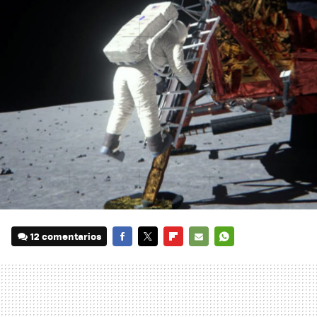
12 comentarios
FACEBOOK
TWITTER
FLIPBOARD
E-
WHATSAPP
MAIL