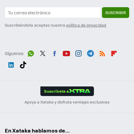
SUSCRIBIR
Suscribiéndote aceptas nuestra
política de privacidad
Síguenos
Wh
Twit
Fac
You
Inst
Tele
RSS
Flip
ats
ter
ebo
tub
agr
gra
boa
Link
Tikt
App
ok
e
am
m
rd
edI
ok
Suscríbete a
n
Apoya a Xataka y disfruta ventajas exclusivas
En Xataka hablamos de...