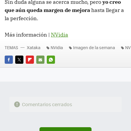
Sin duda alguna se acerca mucho, pero
yo creo
que aún queda margen de mejora
hasta llegar a
la perfección.
Más información |
NVidia
TEMAS
Xataka
NVidia
Imagen de la semana
NV
FACEBOOK
TWITTER
FLIPBOARD
E-
WHATSAPP
MAIL
Comentarios cerrados