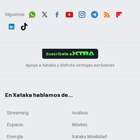
Síguenos
Wh
Twit
Fac
You
Inst
Tele
RSS
Flip
ats
ter
ebo
tub
agr
gra
boa
Link
Tikt
App
ok
e
am
m
rd
edI
ok
Suscríbete a
n
Apoya a Xataka y disfruta ventajas exclusivas
En Xataka hablamos de...
Streaming
Análisis
Espacio
Móviles
Energía
Xataka Movilidad