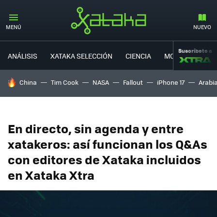
MENÚ
NUEVO
Suscríbete a
ANÁLISIS
XATAKA SELECCIÓN
CIENCIA
MOVILIDAD
HOY SE HABLA DE
China
Tim Cook
NASA
Fallout
iPhone 17
Arabi
En directo, sin agenda y entre
xatakeros: así funcionan los Q&As
con editores de Xataka incluidos
en Xataka Xtra