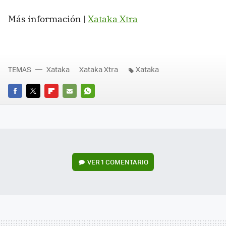
Más información |
Xataka Xtra
TEMAS
Xataka
Xataka Xtra
Xataka
FACEBOOK
TWITTER
FLIPBOARD
E-
WHATSAPP
MAIL
VER
1 COMENTARIO