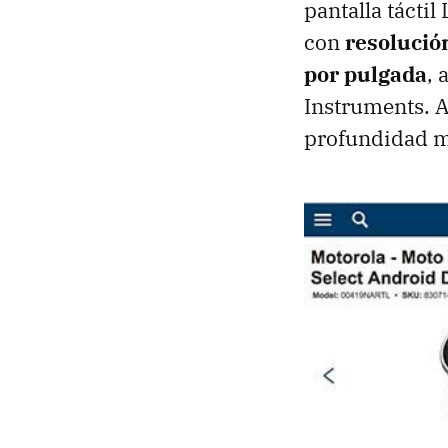
pantalla tácti
con
resolució
por pulgada
, 
Instruments. A
profundidad m