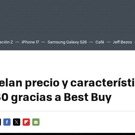
ación Z
iPhone 17
Samsung Galaxy S26
Café
Jeff Bezos
elan precio y característ
0 gracias a Best Buy
FACEBOOK
TWITTER
FLIPBOARD
E-