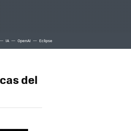
IA
OpenAI
Eclipse
icas del