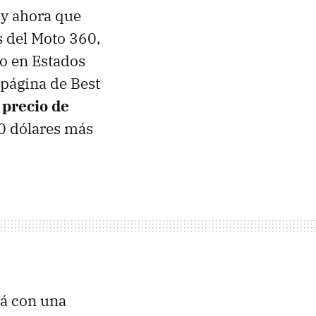
a y ahora que
s del Moto 360,
go en Estados
 página de Best
 precio de
0 dólares más
rá con una