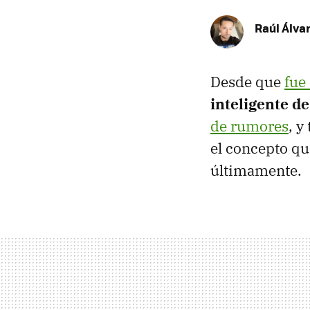
Raúl Álva
Desde que
fue
inteligente d
de rumores
, y
el concepto q
últimamente.