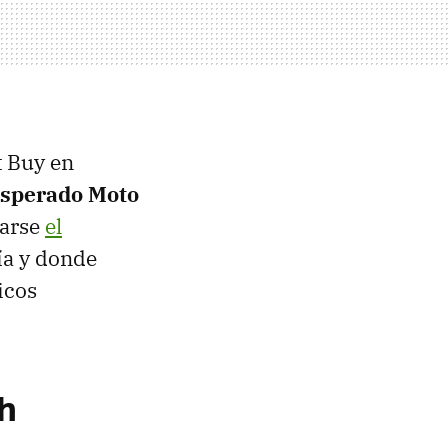
t Buy en
 esperado Moto
tarse
el
ía y donde
icos
ch