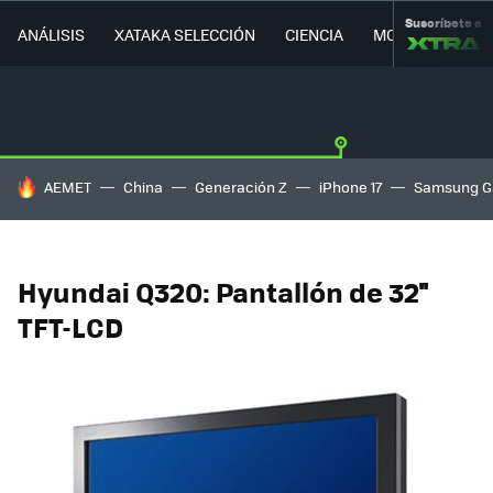
Suscríbete a
ANÁLISIS
XATAKA SELECCIÓN
CIENCIA
MOVILIDAD
HOY SE HABLA DE
AEMET
China
Generación Z
iPhone 17
Samsung G
Hyundai Q320: Pantallón de 32''
TFT-LCD