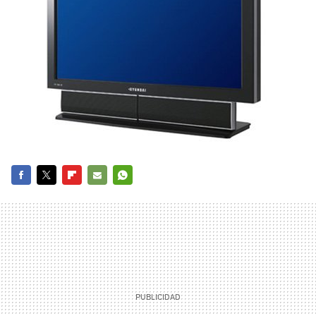
FACEBOOK
TWITTER
FLIPBOARD
E-
WHATSAPP
MAIL