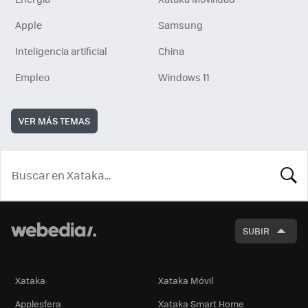
Apple
Samsung
Inteligencia artificial
China
Empleo
Windows 11
VER MÁS TEMAS
BUSCA
SUBIR
Xataka
Xataka Móvil
Applesfera
Xataka Smart Home