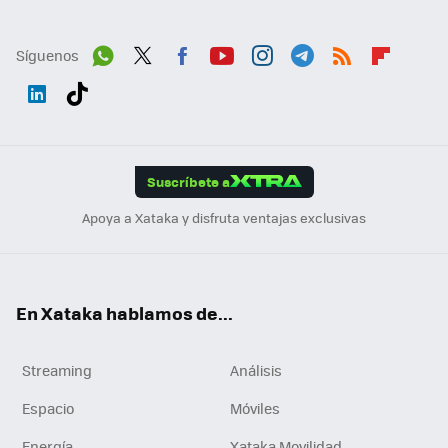
Síguenos
Wh
Twit
Fac
You
Inst
Tele
RSS
Flip
ats
ter
ebo
tub
agr
gra
boa
Link
Tikt
App
ok
e
am
m
rd
edI
ok
Suscríbete a
n
Apoya a Xataka y disfruta ventajas exclusivas
En Xataka hablamos de...
Streaming
Análisis
Espacio
Móviles
Energía
Xataka Movilidad