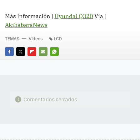
Más Información |
Hyundai Q320
Vía |
AkihabaraNews
TEMAS
Vídeos
LCD
FACEBOOK
TWITTER
FLIPBOARD
E-
WHATSAPP
MAIL
Comentarios cerrados