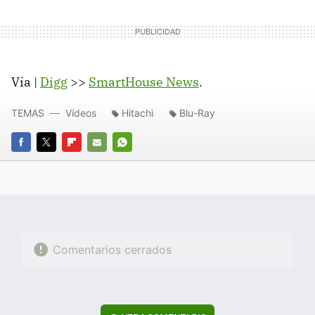
Vía |
Digg
>>
SmartHouse News
.
TEMAS
Vídeos
Hitachi
Blu-Ray
FACEBOOK
TWITTER
FLIPBOARD
E-
WHATSAPP
MAIL
Comentarios cerrados