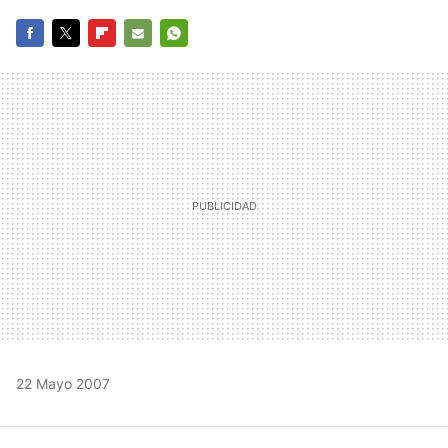
FACEBOOK
TWITTER
FLIPBOARD
E-
WHATSAPP
MAIL
22 Mayo 2007