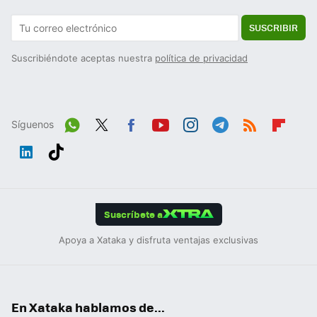
SUSCRIBIR
Suscribiéndote aceptas nuestra
política de privacidad
Síguenos
Wh
Twit
Fac
You
Inst
Tele
RSS
Flip
ats
ter
ebo
tub
agr
gra
boa
Link
Tikt
App
ok
e
am
m
rd
edIn
ok
Suscríbete a
Apoya a Xataka y disfruta ventajas exclusivas
En Xataka hablamos de...