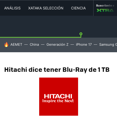
Suscríbete a
ANÁLISIS
XATAKA SELECCIÓN
CIENCIA
MOVILIDAD
HOY SE HABLA DE
AEMET
China
Generación Z
iPhone 17
Samsung G
Hitachi dice tener Blu-Ray de 1 TB