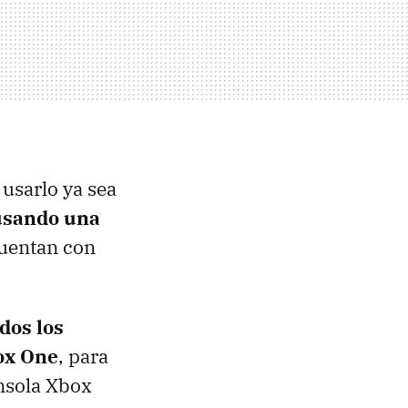
usarlo ya sea
 usando una
cuentan con
dos los
ox One
, para
onsola Xbox