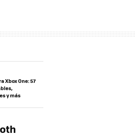
ra Xbox One: 57
ables,
tes y más
ooth