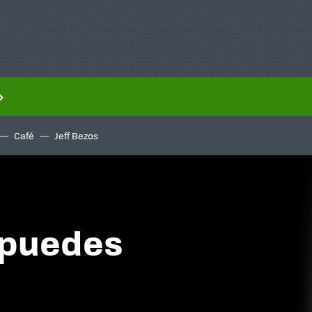
Café
Jeff Bezos
e puedes