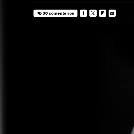
30 comentarios
FACEBOOK
TWITTER
FLIPBOARD
E-
MAIL