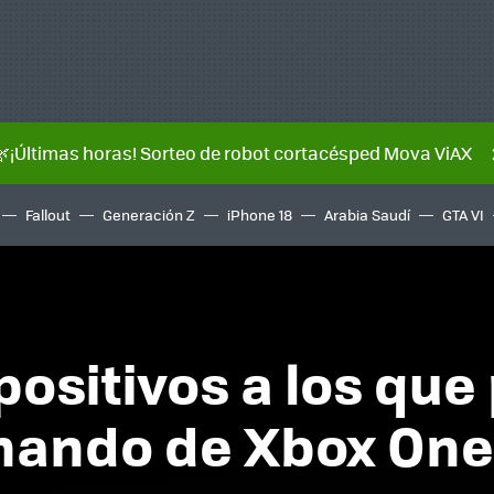
🌿¡Últimas horas! Sorteo de robot cortacésped Mova ViAX
Fallout
Generación Z
iPhone 18
Arabia Saudí
GTA VI
positivos a los qu
mando de Xbox One