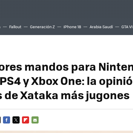
a
Fallout
Generación Z
iPhone 18
Arabia Saudí
GTA VI
ores mandos para Ninte
PS4 y Xbox One: la opinió
s de Xataka más jugones
FACEBOOK
TWITTER
FLIPBOARD
E-