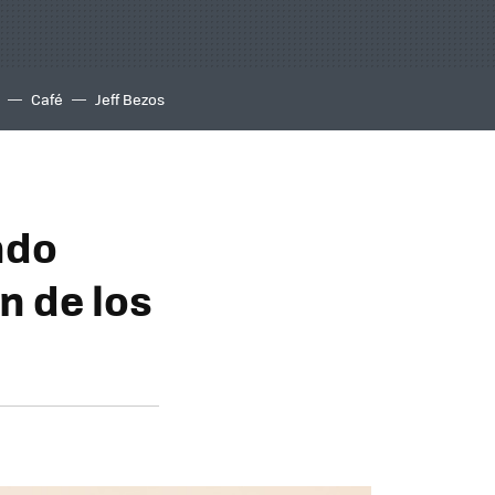
Café
Jeff Bezos
ndo
n de los