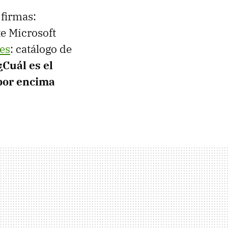
 firmas:
te Microsoft
des
: catálogo de
¿Cuál es el
por encima