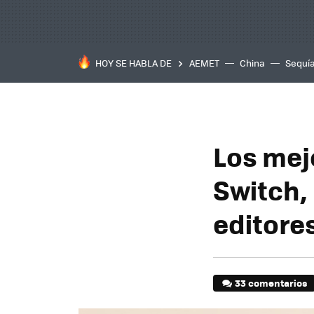
HOY SE HABLA DE
AEMET
China
Sequí
Los mej
Switch, 
editore
33 comentarios