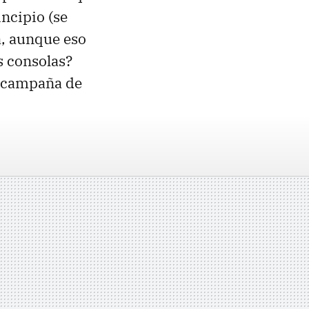
ncipio (se
a, aunque eso
s consolas?
a campaña de