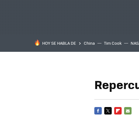
HOY SE HABLA DE
China
Tim Cook
NAS
Repercu
FACEBOOK
TWITTER
FLIPBOARD
E-
MAIL