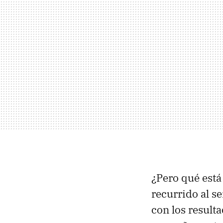
¿Pero qué est
recurrido al s
con los result