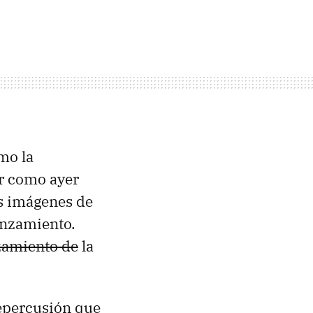
mo la
er como ayer
as imágenes de
anzamiento.
zamiento de
la
 repercusión que