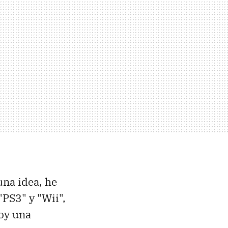
na idea, he
"PS3" y "Wii",
hoy una