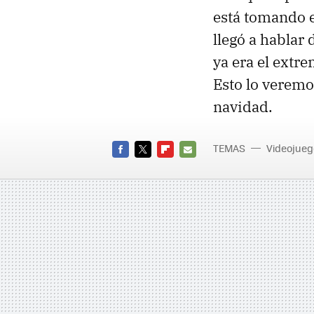
está tomando e
llegó a hablar
ya era el extr
Esto lo veremo
navidad.
TEMAS
Videojueg
FACEBOOK
TWITTER
FLIPBOARD
E-
MAIL