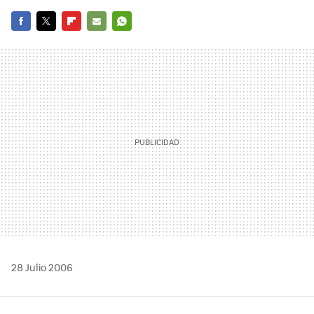
FACEBOOK
TWITTER
FLIPBOARD
E-
WHATSAPP
MAIL
28 Julio 2006