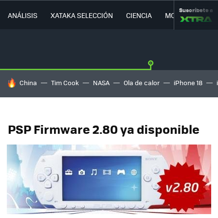
Suscríbete a
ANÁLISIS
XATAKA SELECCIÓN
CIENCIA
MOVILIDAD
HOY SE HABLA DE
China
Tim Cook
NASA
Ola de calor
iPhone 18
PSP Firmware 2.80 ya disponible