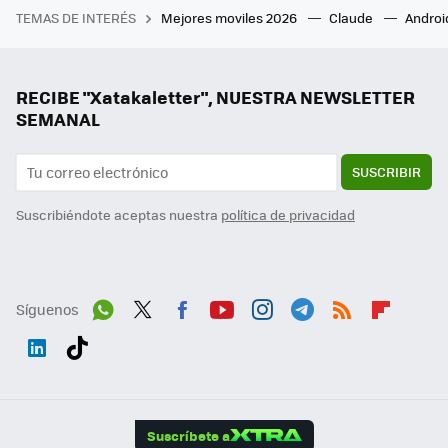
TEMAS DE INTERÉS
Mejores moviles 2026
Claude
Androi
RECIBE "Xatakaletter", NUESTRA NEWSLETTER
SEMANAL
SUSCRIBIR
Suscribiéndote aceptas nuestra
política de privacidad
Síguenos
Wh
Twit
Fac
You
Inst
Tele
RSS
Flip
ats
ter
ebo
tub
agr
gra
boa
Link
Tikt
App
ok
e
am
m
rd
edI
ok
Suscríbete a
n