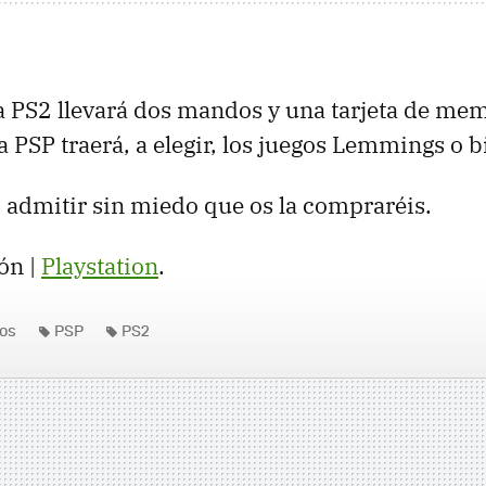
a PS2 llevará dos mandos y una tarjeta de mem
a PSP traerá, a elegir, los juegos Lemmings o 
s admitir sin miedo que os la compraréis.
ón |
Playstation
.
os
PSP
PS2