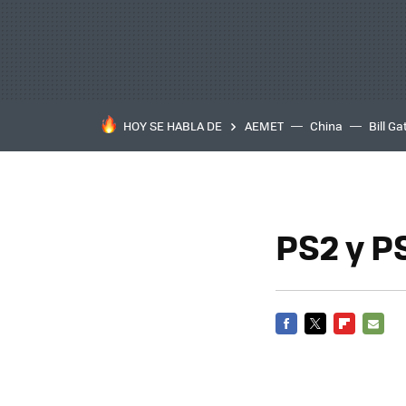
HOY SE HABLA DE
AEMET
China
Bill Ga
PS2 y P
FACEBOOK
TWITTER
FLIPBOARD
E-
MAIL