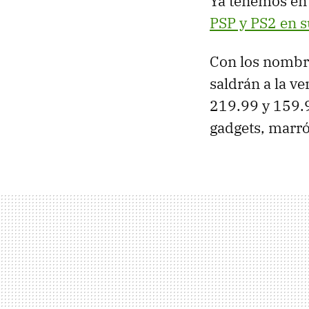
Ya tenemos en 
PSP y PS2 en s
Con los nombre
saldrán a la v
219.99 y 159.9
gadgets, marró