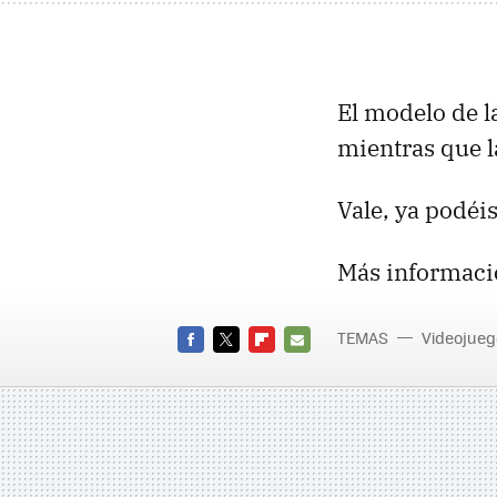
El modelo de l
mientras que l
Vale, ya podéi
Más informaci
TEMAS
Videojueg
FACEBOOK
TWITTER
FLIPBOARD
E-
MAIL