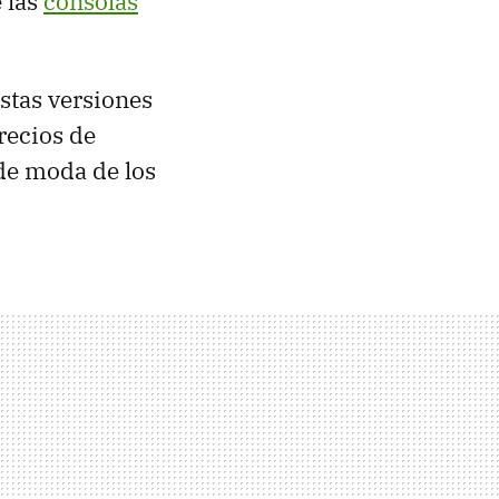
 las
consolas
estas versiones
recios de
de moda de los