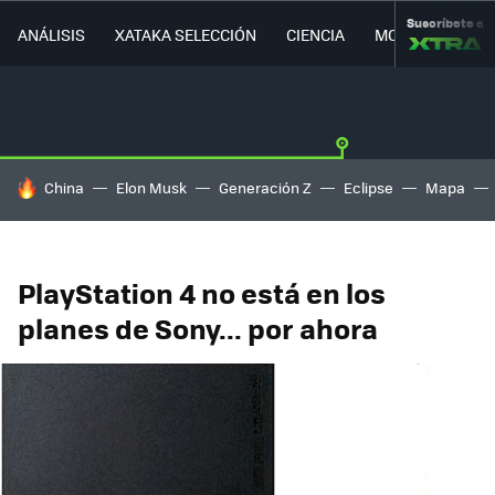
Suscríbete a
ANÁLISIS
XATAKA SELECCIÓN
CIENCIA
MOVILIDAD
HOY SE HABLA DE
China
Elon Musk
Generación Z
Eclipse
Mapa
PlayStation 4 no está en los
planes de Sony... por ahora