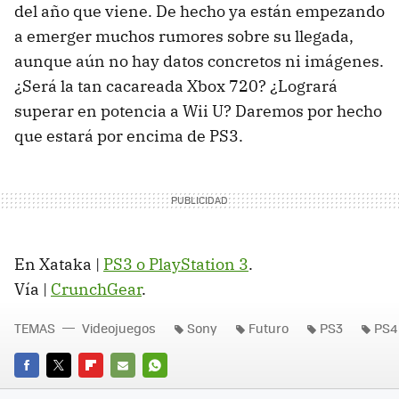
del año que viene. De hecho ya están empezando
a emerger muchos rumores sobre su llegada,
aunque aún no hay datos concretos ni imágenes.
¿Será la tan cacareada Xbox 720? ¿Logrará
superar en potencia a Wii U? Daremos por hecho
que estará por encima de PS3.
En Xataka |
PS3 o PlayStation 3
.
Vía |
CrunchGear
.
TEMAS
Videojuegos
Sony
Futuro
PS3
PS4
FACEBOOK
TWITTER
FLIPBOARD
E-
WHATSAPP