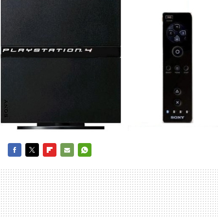
FACEBOOK
TWITTER
FLIPBOARD
E-
WHATSAPP
MAIL