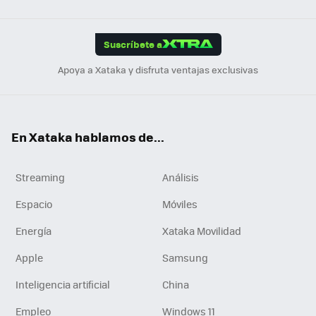
Link
Tikt
App
ok
e
am
m
rd
edI
ok
Suscríbete a
n
Apoya a Xataka y disfruta ventajas exclusivas
En Xataka hablamos de...
Streaming
Análisis
Espacio
Móviles
Energía
Xataka Movilidad
Apple
Samsung
Inteligencia artificial
China
Empleo
Windows 11