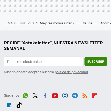
TEMAS DE INTERÉS
Mejores moviles 2026
Claude
Androi
RECIBE "Xatakaletter", NUESTRA NEWSLETTER
SEMANAL
SUSCRIBIR
Suscribiéndote aceptas nuestra
política de privacidad
Síguenos
Wh
Twit
Fac
You
Inst
Tele
RSS
Flip
ats
ter
ebo
tub
agr
gra
boa