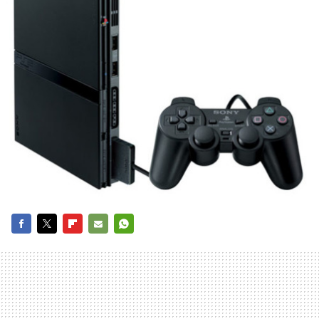
FACEBOOK
TWITTER
FLIPBOARD
E-
WHATSAPP
MAIL