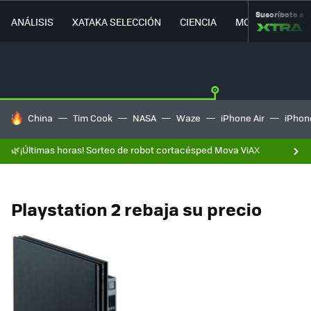
Suscríbete a
ANÁLISIS
XATAKA SELECCIÓN
CIENCIA
MOVILIDAD
HOY SE HABLA DE
China
Tim Cook
NASA
Waze
iPhone Air
iPhone
🌿¡Últimas horas! Sorteo de robot cortacésped Mova ViAX
Playstation 2 rebaja su precio