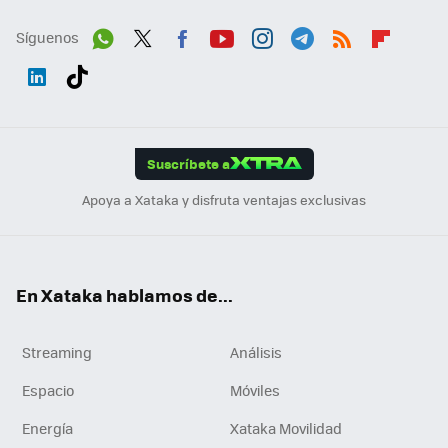
Síguenos
Wh
Twit
Fac
You
Inst
Tele
RSS
Flip
ats
ter
ebo
tub
agr
gra
boa
Link
Tikt
App
ok
e
am
m
rd
edI
ok
Suscríbete a
n
Apoya a Xataka y disfruta ventajas exclusivas
En Xataka hablamos de...
Streaming
Análisis
Espacio
Móviles
Energía
Xataka Movilidad