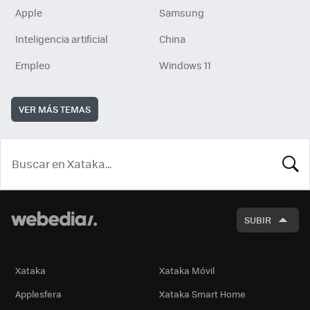
Apple
Samsung
Inteligencia artificial
China
Empleo
Windows 11
VER MÁS TEMAS
BUSCA
SUBIR
Xataka
Xataka Móvil
Applesfera
Xataka Smart Home