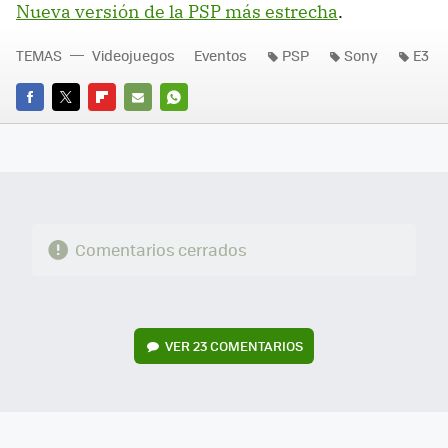
Nueva versión de la PSP más estrecha
.
TEMAS
Videojuegos
Eventos
PSP
Sony
E3
FACEBOOK
TWITTER
FLIPBOARD
E-
WHATSAPP
MAIL
Comentarios cerrados
VER
23 COMENTARIOS