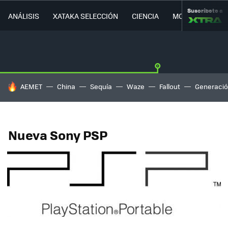
Suscríbete a
ANÁLISIS
XATAKA SELECCIÓN
CIENCIA
MOVILIDAD
HOY SE HABLA DE
AEMET
China
Sequía
Waze
Fallout
Generació
Nueva Sony PSP