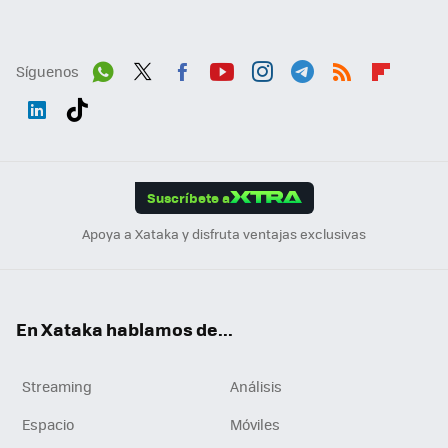
Síguenos
Wh
Twit
Fac
You
Inst
Tele
RSS
Flip
ats
ter
ebo
tub
agr
gra
boa
Link
Tikt
App
ok
e
am
m
rd
edI
ok
Suscríbete a
n
Apoya a Xataka y disfruta ventajas exclusivas
En Xataka hablamos de...
Streaming
Análisis
Espacio
Móviles