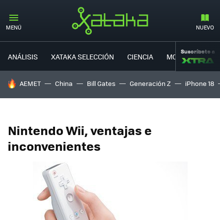
MENÚ
NUEVO
Suscríbete a
ANÁLISIS
XATAKA SELECCIÓN
CIENCIA
MOVILIDAD
HOY SE HABLA DE
AEMET
China
Bill Gates
Generación Z
iPhone 18
Nintendo Wii, ventajas e
inconvenientes