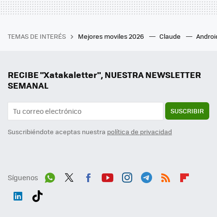
TEMAS DE INTERÉS
Mejores moviles 2026
Claude
Androi
RECIBE "Xatakaletter", NUESTRA NEWSLETTER
SEMANAL
SUSCRIBIR
Suscribiéndote aceptas nuestra
política de privacidad
Síguenos
Wh
Twit
Fac
You
Inst
Tele
RSS
Flip
ats
ter
ebo
tub
agr
gra
boa
Link
Tikt