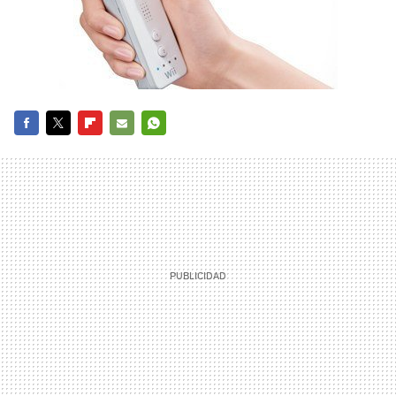
FACEBOOK
TWITTER
FLIPBOARD
E-
WHATSAPP
MAIL