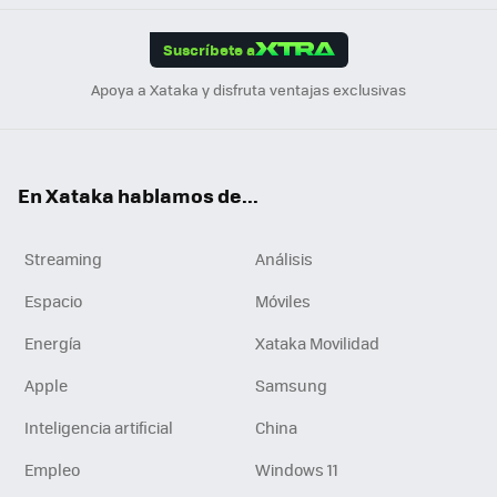
App
ok
e
am
m
rd
edI
ok
Suscríbete a
n
Apoya a Xataka y disfruta ventajas exclusivas
En Xataka hablamos de...
Streaming
Análisis
Espacio
Móviles
Energía
Xataka Movilidad
Apple
Samsung
Inteligencia artificial
China
Empleo
Windows 11