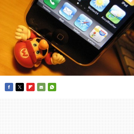
FACEBOOK
TWITTER
FLIPBOARD
E-
WHATSAPP
MAIL