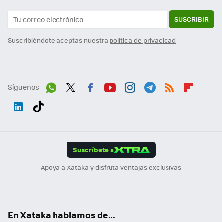
SUSCRIBIR
Suscribiéndote aceptas nuestra
política de privacidad
Síguenos
Wh
Twit
Fac
You
Inst
Tele
RSS
Flip
ats
ter
ebo
tub
agr
gra
boa
Link
Tikt
App
ok
e
am
m
rd
edI
ok
Suscríbete a
n
Apoya a Xataka y disfruta ventajas exclusivas
En Xataka hablamos de...