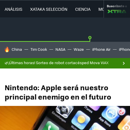
Suscríbete a
ANÁLISIS
XATAKA SELECCIÓN
CIENCIA
MOVILIDAD
HOY SE HABLA DE
China
Tim Cook
NASA
Waze
iPhone Air
iPhone
🌿¡Últimas horas! Sorteo de robot cortacésped Mova ViAX
Nintendo: Apple será nuestro
principal enemigo en el futuro