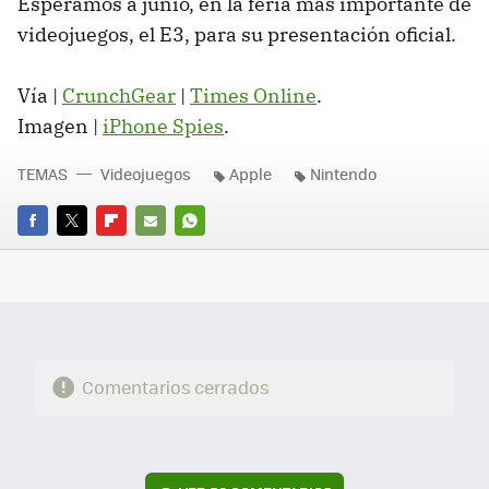
Esperamos a junio, en la feria más importante de
videojuegos, el E3, para su presentación oficial.
Vía |
CrunchGear
|
Times Online
.
Imagen |
iPhone Spies
.
TEMAS
Videojuegos
Apple
Nintendo
FACEBOOK
TWITTER
FLIPBOARD
E-
WHATSAPP
MAIL
Comentarios cerrados