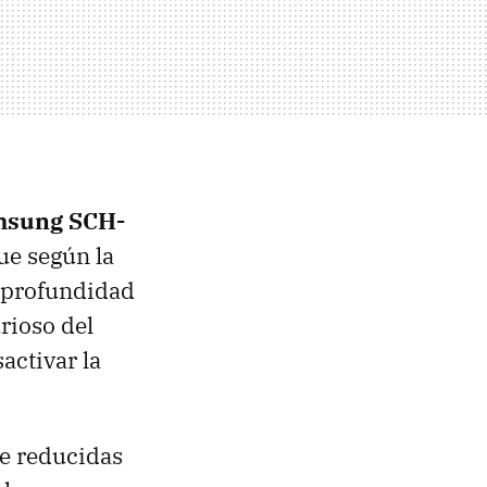
msung SCH-
que según la
a profundidad
urioso del
activar la
de reducidas