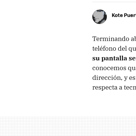
Kote Puer
Terminando ab
teléfono del 
su pantalla s
conocemos que
dirección, y e
respecta a tec