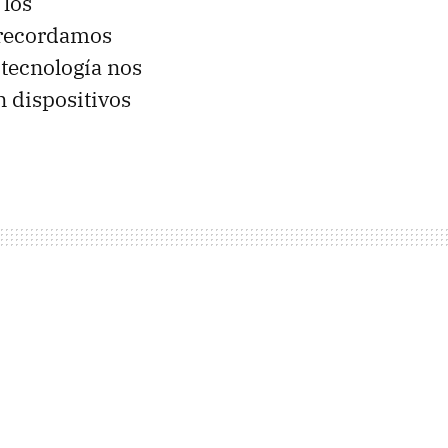
 los
s recordamos
a tecnología nos
n dispositivos