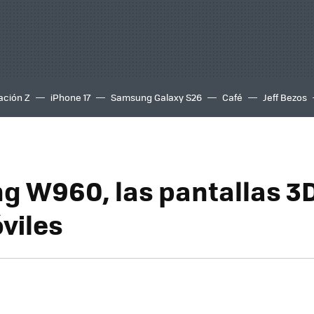
ación Z
iPhone 17
Samsung Galaxy S26
Café
Jeff Bezos
 W960, las pantallas 3D
viles