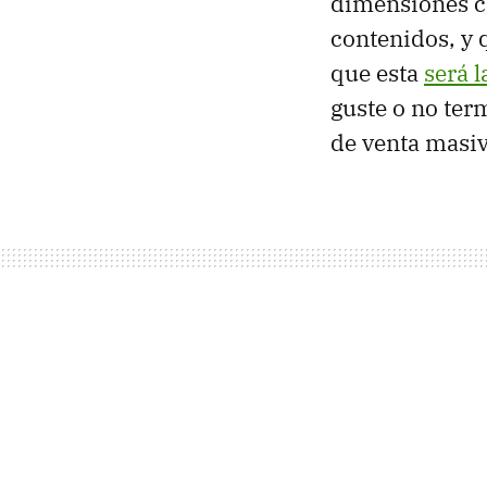
dimensiones co
contenidos, y 
que esta
será 
guste o no ter
de venta masiv