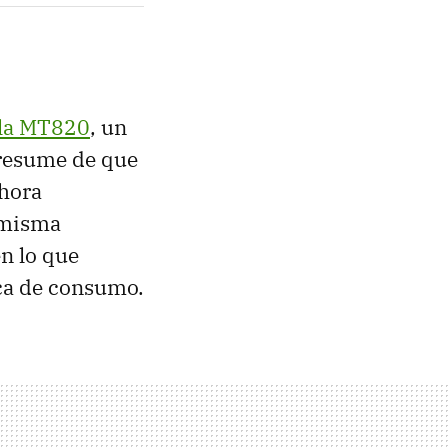
la MT820
, un
presume de que
ahora
 misma
en lo que
ica de consumo.