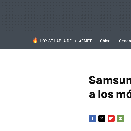
HOY SE HABLA DE
AEMET
China
Gener
Samsung
a los mó
FACEBOOK
TWITTER
FLIPBOARD
E-