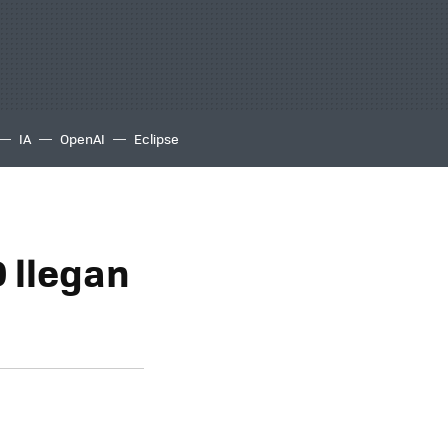
IA
OpenAI
Eclipse
 llegan