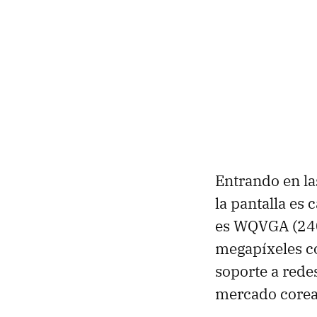
Entrando en la
la pantalla es 
es
WQVGA
(240
megapíxeles co
soporte a rede
mercado corea