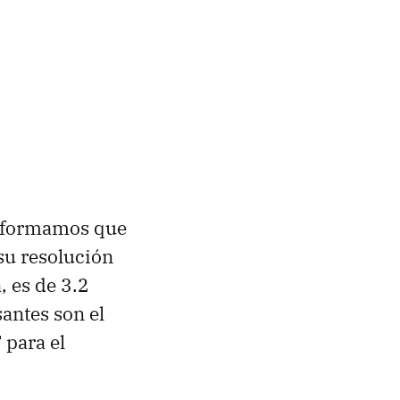
 informamos que
 su resolución
, es de 3.2
antes son el
T
para el