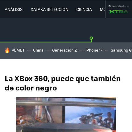
Suscríbete a
ANÁLISIS
XATAKA SELECCIÓN
CIENCIA
MOVILIDAD
HOY SE HABLA DE
AEMET
China
Generación Z
iPhone 17
Samsung G
La XBox 360, puede que también
de color negro