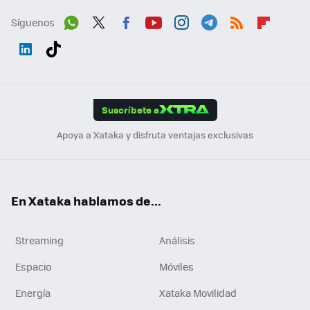
Síguenos
Wh
Twit
Fac
You
Inst
Tele
RSS
Flip
ats
ter
ebo
tub
agr
gra
boa
Link
Tikt
App
ok
e
am
m
rd
edI
ok
Suscríbete a
n
Apoya a Xataka y disfruta ventajas exclusivas
En Xataka hablamos de...
Streaming
Análisis
Espacio
Móviles
Energía
Xataka Movilidad