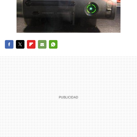
FACEBOOK
TWITTER
FLIPBOARD
E-
WHATSAPP
MAIL