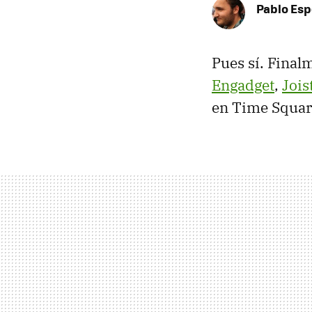
Pablo Es
Pues sí. Final
Engadget
,
Jois
en Time Square