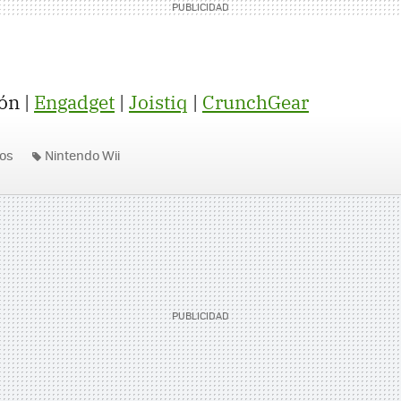
ón |
Engadget
|
Joistiq
|
CrunchGear
os
Nintendo Wii