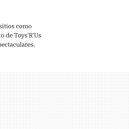
 sitios como
to de Toys'R'Us
pectaculares.