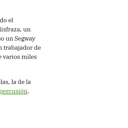
do el
isfraza, un
uso un Segway
n trabajador de
e varios miles
as, la de la
epercusión
.