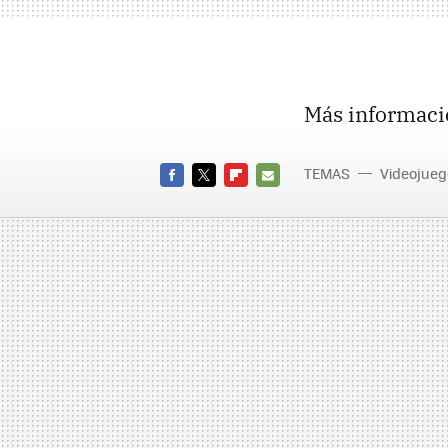
Más informaci
TEMAS
Videojueg
FACEBOOK
TWITTER
FLIPBOARD
E-
MAIL