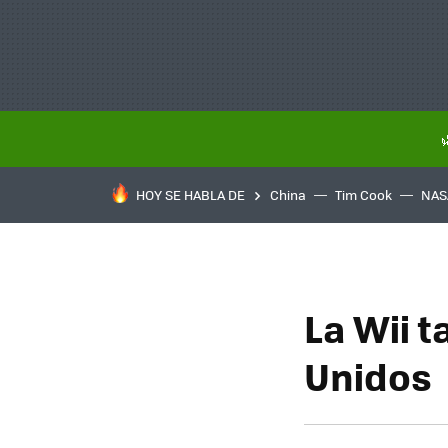
HOY SE HABLA DE
China
Tim Cook
NAS
La Wii 
Unidos