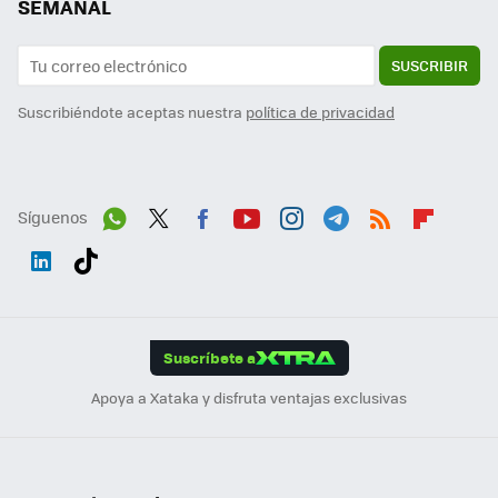
SEMANAL
SUSCRIBIR
Suscribiéndote aceptas nuestra
política de privacidad
Síguenos
Wh
Twit
Fac
You
Inst
Tele
RSS
Flip
ats
ter
ebo
tub
agr
gra
boa
Link
Tikt
App
ok
e
am
m
rd
edI
ok
Suscríbete a
n
Apoya a Xataka y disfruta ventajas exclusivas