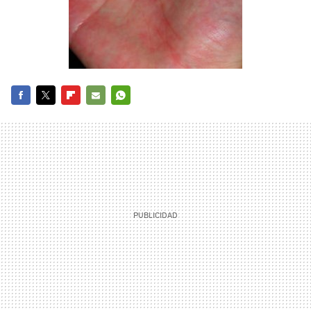
FACEBOOK
TWITTER
FLIPBOARD
E-
WHATSAPP
MAIL