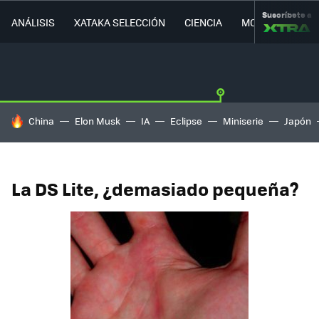
Suscríbete a
ANÁLISIS
XATAKA SELECCIÓN
CIENCIA
MOVILIDAD
HOY SE HABLA DE
China
Elon Musk
IA
Eclipse
Miniserie
Japón
La DS Lite, ¿demasiado pequeña?