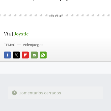
Vía |
Joystic
TEMAS
Videojuegos
FACEBOOK
TWITTER
FLIPBOARD
E-
WHATSAPP
MAIL
Comentarios cerrados