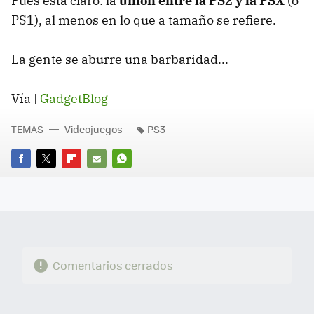
Pues está claro: la
unión entre la PS2 y la PSX
(o
PS1), al menos en lo que a tamaño se refiere.
La gente se aburre una barbaridad...
Vía |
GadgetBlog
TEMAS
Videojuegos
PS3
FACEBOOK
TWITTER
FLIPBOARD
E-
WHATSAPP
MAIL
Comentarios cerrados