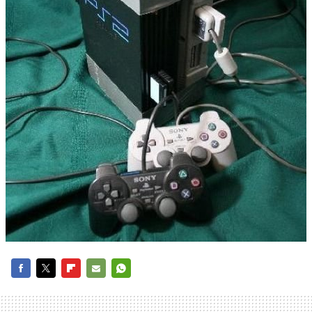
FACEBOOK
TWITTER
FLIPBOARD
E-
WHATSAPP
MAIL