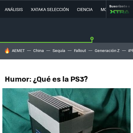
Suscríbete a
ANÁLISIS
XATAKA SELECCIÓN
CIENCIA
MOVILIDAD
HOY SE HABLA DE
AEMET
China
Sequía
Fallout
Generación Z
iP
Humor: ¿Qué es la PS3?