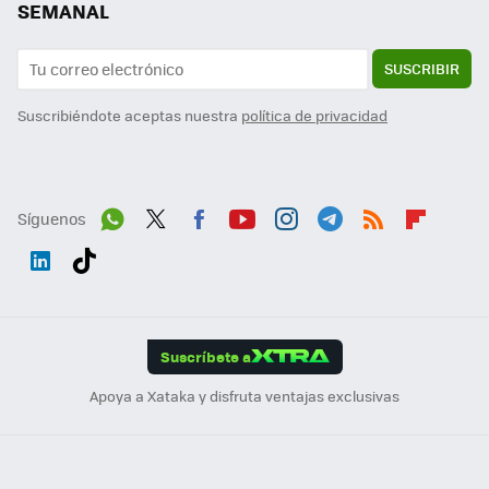
SEMANAL
SUSCRIBIR
Suscribiéndote aceptas nuestra
política de privacidad
Síguenos
Wh
Twit
Fac
You
Inst
Tele
RSS
Flip
ats
ter
ebo
tub
agr
gra
boa
Link
Tikt
App
ok
e
am
m
rd
edI
ok
Suscríbete a
n
Apoya a Xataka y disfruta ventajas exclusivas