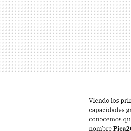
Viendo los pri
capacidades g
conocemos que 
nombre
Pica2