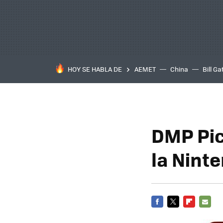
HOY SE HABLA DE
AEMET
China
Bill Ga
DMP Pic
la Nint
FACEBOOK
TWITTER
FLIPBOARD
E-