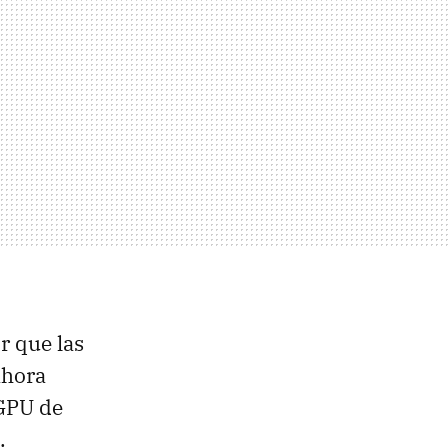
r que las
ahora
GPU
de
.