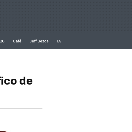
S26
Café
Jeff Bezos
IA
ico de