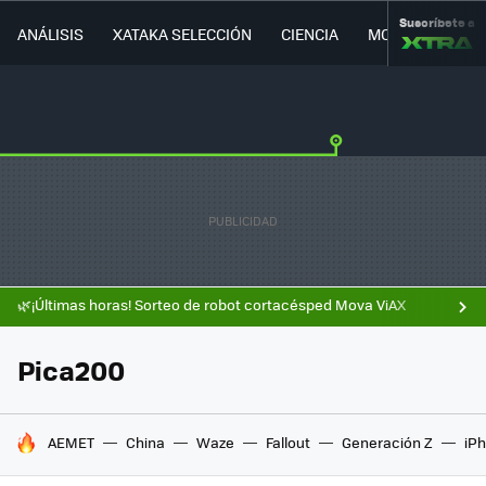
Suscríbete a
ANÁLISIS
XATAKA SELECCIÓN
CIENCIA
MOVILIDAD
🌿¡Últimas horas! Sorteo de robot cortacésped Mova ViAX
Pica200
HOY SE HABLA DE
AEMET
China
Waze
Fallout
Generación Z
iPh