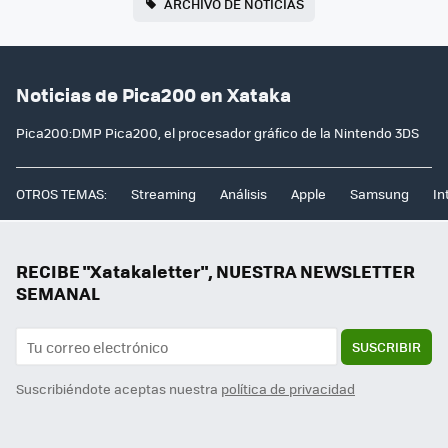
ARCHIVO DE NOTICIAS
Noticias de Pica200 en Xataka
Pica200:DMP Pica200, el procesador gráfico de la Nintendo 3DS
OTROS TEMAS:
Streaming
Análisis
Apple
Samsung
In
RECIBE "Xatakaletter", NUESTRA NEWSLETTER
SEMANAL
SUSCRIBIR
Suscribiéndote aceptas nuestra
política de privacidad