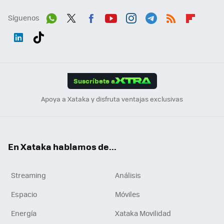
Síguenos
Wh
Twit
Fac
You
Inst
Tele
RSS
Flip
ats
ter
ebo
tub
agr
gra
boa
Link
Tikt
App
ok
e
am
m
rd
edI
ok
Suscríbete a
n
Apoya a Xataka y disfruta ventajas exclusivas
En Xataka hablamos de...
Streaming
Análisis
Espacio
Móviles
Energía
Xataka Movilidad