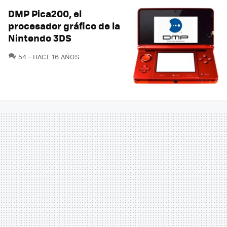
DMP Pica200, el
procesador gráfico de la
Nintendo 3DS
COMENTARIOS
54
HACE 16 AÑOS