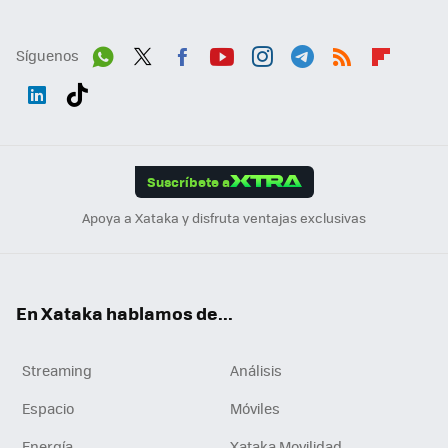
Síguenos
Wh
Twit
Fac
You
Inst
Tele
RSS
Flip
ats
ter
ebo
tub
agr
gra
boa
Link
Tikt
App
ok
e
am
m
rd
edI
ok
Suscríbete a
n
Apoya a Xataka y disfruta ventajas exclusivas
En Xataka hablamos de...
Streaming
Análisis
Espacio
Móviles
Energía
Xataka Movilidad