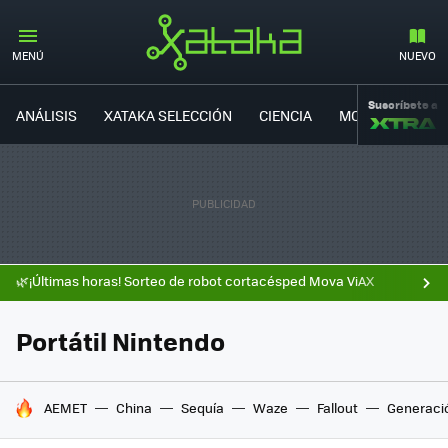
MENÚ
NUEVO
Suscríbete a
ANÁLISIS
XATAKA SELECCIÓN
CIENCIA
MOVILIDAD
🌿¡Últimas horas! Sorteo de robot cortacésped Mova ViAX
Portátil Nintendo
HOY SE HABLA DE
AEMET
China
Sequía
Waze
Fallout
Generaci