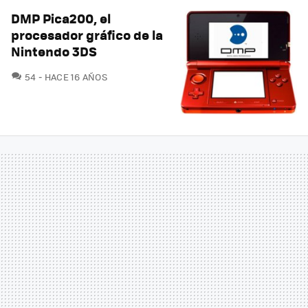
DMP Pica200, el
procesador gráfico de la
Nintendo 3DS
COMENTARIOS
54
HACE 16 AÑOS