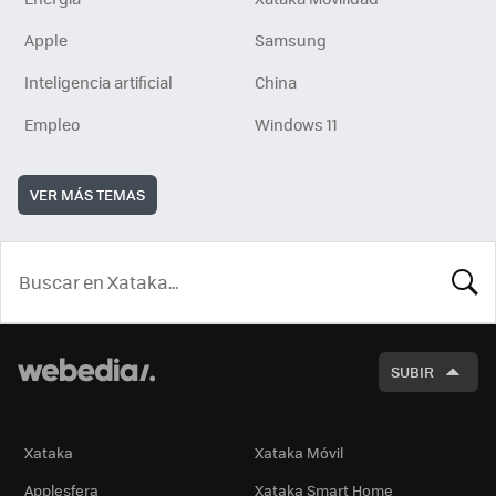
Apple
Samsung
Inteligencia artificial
China
Empleo
Windows 11
VER MÁS TEMAS
BUSCA
SUBIR
Xataka
Xataka Móvil
Applesfera
Xataka Smart Home