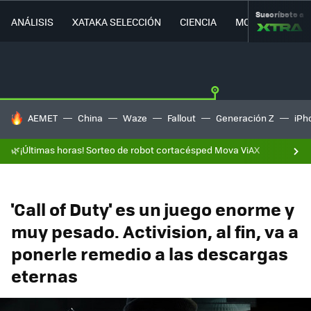
Suscríbete a
ANÁLISIS
XATAKA SELECCIÓN
CIENCIA
MOVILIDAD
HOY SE HABLA DE
AEMET
China
Waze
Fallout
Generación Z
iPh
🌿¡Últimas horas! Sorteo de robot cortacésped Mova ViAX
'Call of Duty' es un juego enorme y
muy pesado. Activision, al fin, va a
ponerle remedio a las descargas
eternas