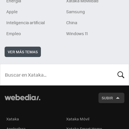
Energía
Xataka Movilidad
Apple
Samsung
Inteligencia artificial
China
Empleo
Windows 11
VER MÁS TEMAS
BUSCA
SUBIR
Xataka
Xataka Móvil
Applesfera
Xataka Smart Home