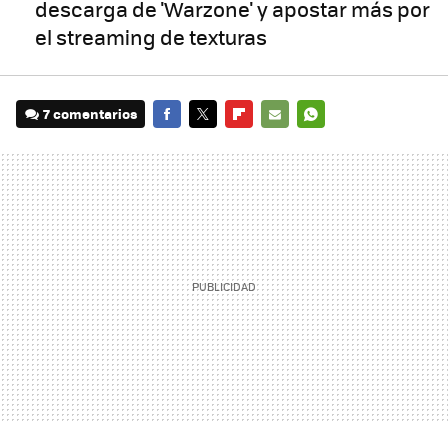
descarga de 'Warzone' y apostar más por
el streaming de texturas
7 comentarios
FACEBOOK
TWITTER
FLIPBOARD
E-
WHATSAPP
MAIL