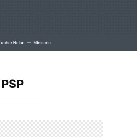
topher Nolan
Miniserie
a PSP