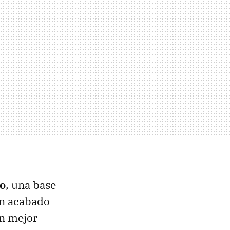
o
, una base
un acabado
un mejor