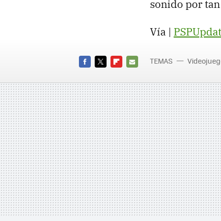
sonido por tan
Vía |
PSPUpdat
TEMAS
Videojueg
FACEBOOK
TWITTER
FLIPBOARD
E-
MAIL