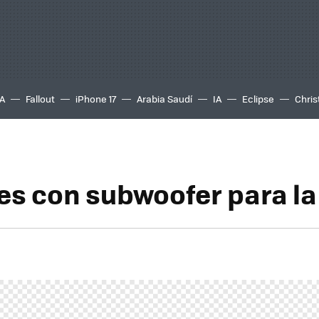
A
Fallout
iPhone 17
Arabia Saudí
IA
Eclipse
Chris
es con subwoofer para l