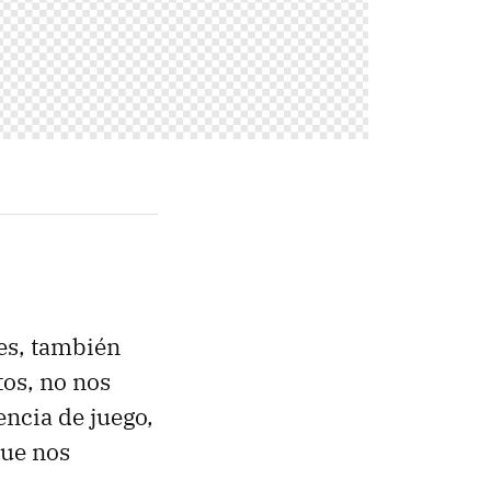
ces, también
os, no nos
ncia de juego,
que nos