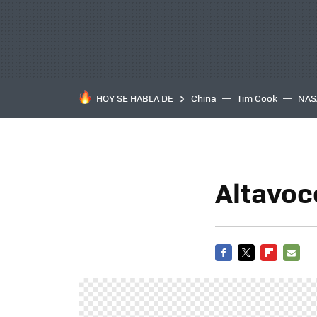
HOY SE HABLA DE
China
Tim Cook
NAS
Altavoc
FACEBOOK
TWITTER
FLIPBOARD
E-
MAIL